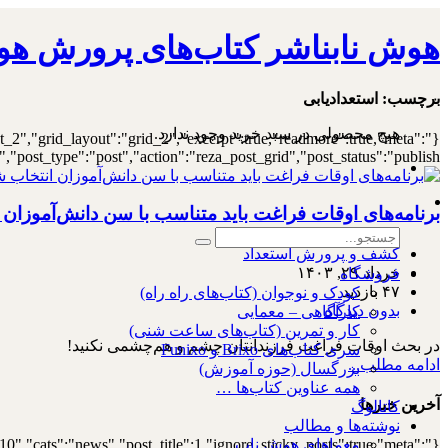
هوش نابناشر کتاب‌های پرورش هو
۰
برچسب:
استعدادیابی
هیچ محصولی در سبد خرید وجود ندارد.
st_2","grid_layout":"grid_2","excerpt":true,"readmore":true,"meta":
ost_type":"post","action":"reza_post_grid","post_status":"publish"}
برنامه‌های اوقات فراغت باید متناسب با سن دانش‌آموزان 
کشف و پرورش استعداد
خرداد ۲۹, ۱۴۰۳
فروشگاه
۴۷ بازدید
کودک و نوجوان (کتاب‌های راه راه)
بدون دیدگاه
کارآگاهی – معمایی
کار و تمرین (کتاب‌های ساعت شنی)
در بحث اوقات‌ فراغت فرزندانتان چشم‌ و هم‌چشمی نکنید!
سری کتاب‌های Brixo و Funixo
ادامه مطلب...
بزرگسال (حوزه آموزش)
همه عناوین کتاب‌ها …
آخرین خبرها
کاتالوگ
نوشته‌ها و مطالب
10","cats":"news","post_title":1,"ignore_sticky_posts":true,"meta":
معماهای هوش ناب