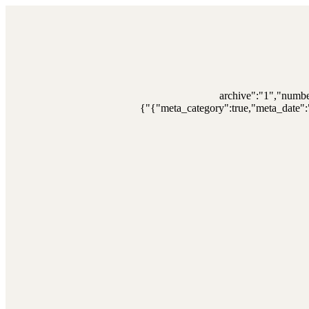
{"archive":"1","numb
{"meta_category":true,"meta_date":