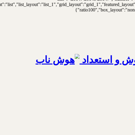
t":"list","list_layout":"list_1","grid_layout":"grid_1","featured_lay
ratio100","box_layout":"none"
ش و استعداد