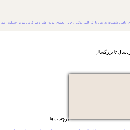
 ریاضی
شهامت تدریس
پارکر پالمر
نوگل روحانی
معمای عددی
طنز و سرگرمی
هوش چندگانه
آموز
دسال تا بزرگسال.
برچسب‌ها