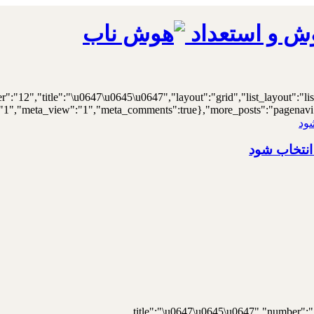
ش و استعداد
er":"12","title":"\u0647\u0645\u0647","layout":"grid","list_layout":"li
"1","meta_view":"1","meta_comments":true},"more_posts":"pagenavi","p
انتخاب شود
{"title":"\u0647\u0645\u0647","number":"