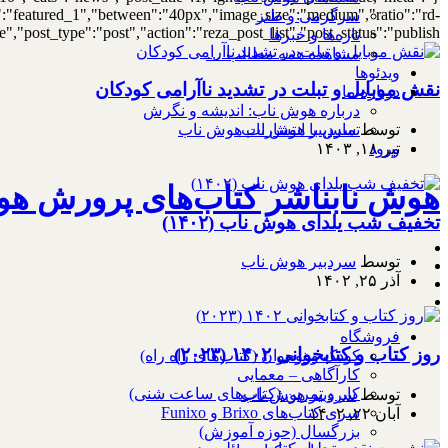
out":"featured_1","between":"40px","image_size":"medium","ratio":"rd-
سرگرمی و طنز
,"post_type":"post","action":"reza_post_list","post_status":"publish"}
تازه‌ها و خبرها
مشاهده همه مطالب …
ویدئوها
نقش موبایل و تبلت در تشدید ناآرامی کودکان
درباره ما
درباره هوش ناب: اندیشه و نگرش
تماس با انتشارات هوش ناب
توسط
سردبیر هوش ناب
ورود
تیر ۱۸, ۱۴۰۳
هوش نابناشر کتاب‌های پرورش هو
تخفیف شب یلدای هوش ناب (۱۴۰۲)
توسط
سردبیر هوش ناب
آذر ۲۵, ۱۴۰۲
فروشگاه
روز کتاب و کتابخوانی ۱۴۰۲ (۲۰۲۳)
کودک و نوجوان (کتاب‌های راه راه)
کارآگاهی – معمایی
کار و تمرین (کتاب‌های ساعت شنی)
توسط
سردبیر هوش ناب
سری کتاب‌های Brixo و Funixo
آبان ۲۲, ۱۴۰۲
بزرگسال (حوزه آموزش)