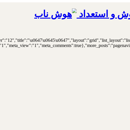
ش و استعداد
er":"12","title":"\u0647\u0645\u0647","layout":"grid","list_layout":"li
"1","meta_view":"1","meta_comments":true},"more_posts":"pagenavi","p