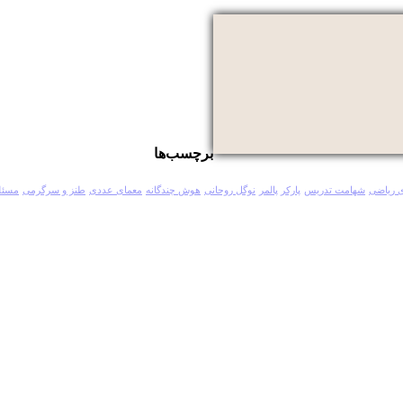
برچسب‌ها
 ریاضی
شهامت تدریس
پارکر پالمر
نوگل روحانی
هوش چندگانه
معمای عددی
طنز و سرگرمی
مسئل