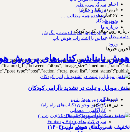
اخبار
سرگرمی و طنز
فروردین ۱۴, ۱۴۰۰
تازه‌ها و خبرها
۲۶۷ بازدید
مشاهده همه مطالب …
بدون دیدگاه
ویدئوها
درباره ما
درباره روز جهانی کتاب کودک
درباره هوش ناب: اندیشه و نگرش
ادامه مطلب...
تماس با انتشارات هوش ناب
ورود
آخرین خبرها
هوش نابناشر کتاب‌های پرورش هو
10","cats":"news","post_title":1,"ignore_sticky_posts":true,"meta":
out":"featured_1","between":"40px","image_size":"medium","ratio":"rd-
,"post_type":"post","action":"reza_post_list","post_status":"publish"}
نقش موبایل و تبلت در تشدید ناآرامی کودکان
فروشگاه
توسط
سردبیر هوش ناب
کودک و نوجوان (کتاب‌های راه راه)
تیر ۱۸, ۱۴۰۳
کارآگاهی – معمایی
کار و تمرین (کتاب‌های ساعت شنی)
سری کتاب‌های Brixo و Funixo
تخفیف شب یلدای هوش ناب (۱۴۰۲)
بزرگسال (حوزه آموزش)