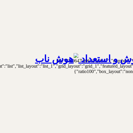
ش و استعداد
{"title":"\u0647\u0645\u0647","number":"
t":"list","list_layout":"list_1","grid_layout":"grid_1","featured_lay
ratio100","box_layout":"none"