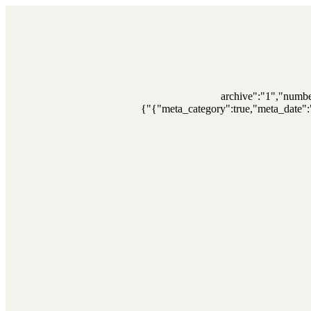
{"archive":"1","numb
{"meta_category":true,"meta_date":