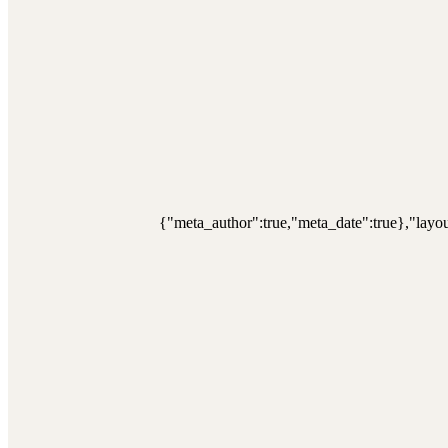
{"meta_author":true,"meta_date":true},"layou