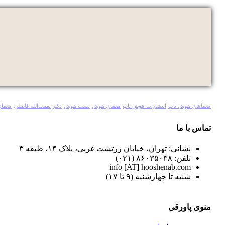
معماهای هوش ناب
انتشارات هوش ناب
معمای هوش
تست هوش
دکتر نعمت‌الله فاضلی
معمای
تماس با ما
نشانی: تهران، خیابان زرتشت غربی، پلاک ۱۴، طبقه ۳
تلفن: ۸۶۰۳۵۰۳۸ (۰۲۱)
info [AT] hooshenab.com
شنبه تا چهارشنبه (۹ تا ۱۷)
منوی پاورقی