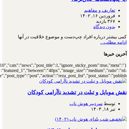
{"meta_author":true,"meta_date":true},"layout":"list","list_layout":"