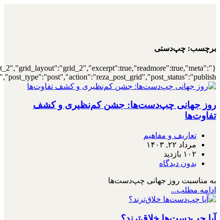
{"archive":"1","number":"12","title":"\u0647\
{"meta_category":true,"meta_date":"1","meta_view":"1","met