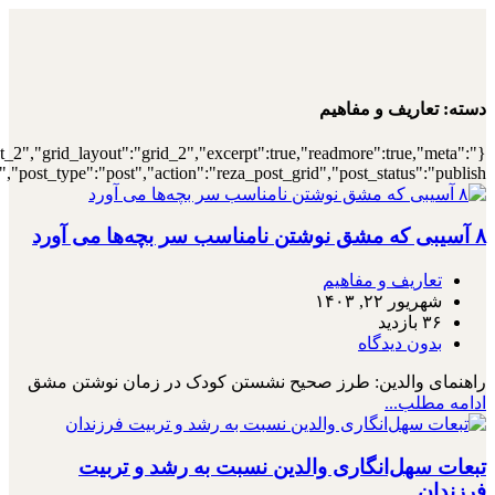
{"archive":"1","number":"12","title":"\u0647\
{"meta_category":true,"meta_date":"1","meta_view":"1","met