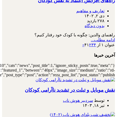
{"meta_author":true,"meta_date":true},"layout":"list","list_layout":"