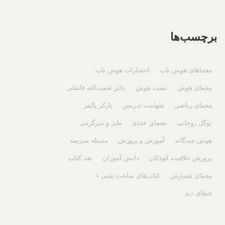
برچسب‌ها
معماهای هوش ناب
انتشارات هوش ناب
معمای هوش
تست هوش
دکتر نعمت‌الله فاضلی
معمای ریاضی
شهامت تدریس
پارکر پالمر
نوگل روحانی
معمای عددی
طنز و سرگرمی
هوش چندگانه
آموزش و پرورش
مسئله مدرسه
پرورش خلاقیت کودکان
دانش آموزان
نقد کتاب
معمای شمارش
کتاب‌های ساعت شنی ۱
خطای دید