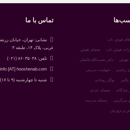
ب‌ها
تماس با ما
های هوش ناب
نشانی: تهران، خیابان زرت
غربی، پلاک ۱۴، طبقه ۳
ارات هوش ناب
معمای هوش
تلفن: ۸۶۰۳۵۰۳۸ (۰۲۱)
 هوش
دکتر نعمت‌الله فاضلی
info [AT] hooshenab.com
ی ریاضی
شهامت تدریس
شنبه تا چهارشنبه (۹ تا ۱۷)
 پالمر
نوگل روحانی
چندگانه
معمای عددی
و سرگرمی
مسئله مدرسه
ش و پرورش