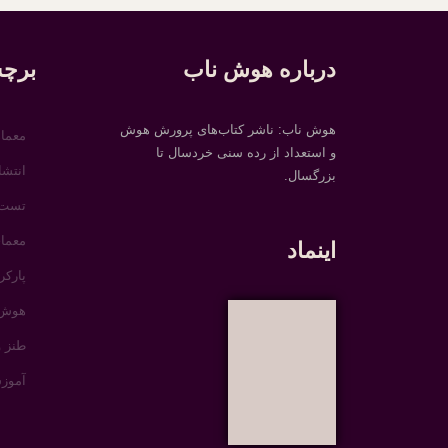
درباره هوش ناب
برچس
هوش ناب: ناشر کتاب‌های پرورش هوش
معما
و استعداد از رده سنی خردسال تا
انتش
بزرگسال.
تست
معما
اینماد
پارکر
هوش 
طنز 
آموز