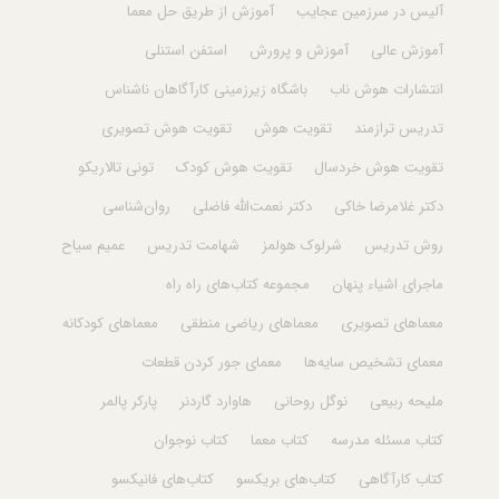
آلیس در سرزمین عجایب
آموزش از طریق حل معما
آموزش عالی
آموزش و پرورش
استفن استنلی
انتشارات هوش ناب
باشگاه زیرزمینی کارآگاهان ناشناس
تدریس ترازمند
تقویت هوش
تقویت هوش تصویری
تقویت هوش خردسال
تقویت هوش کودک
تونی تالاریکو
دکتر غلامرضا خاکی
دکتر نعمت‌الله فاضلی
روان‌شناسی
روش تدریس
شرلوک هولمز
شهامت تدریس
عمیم سیاح
ماجرای اشیاء پنهان
مجموعه کتاب‌های راه راه
معماهای تصویری
معماهای ریاضی منطقی
معماهای کودکانه
معمای تشخیص سایه‌ها
معمای جور کردن قطعات
ملیحه ربیعی
نوگل روحانی
هاوارد گاردنر
پارکر پالمر
کتاب مسئله مدرسه
کتاب معما
کتاب نوجوان
کتاب کارآگاهی
کتاب‌های بریکسو
کتاب‌های فانیکسو