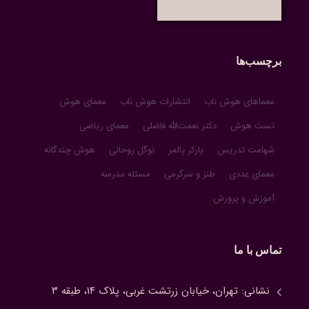
برچسب‌ها
معماهای هوش ناب
انتشارات هوش ناب
معمای هوش
تست هوش
دکتر نعمت‌الله فاضلی
معمای ریاضی
شهامت تدریس
پارکر پالمر
نوگل روحانی
هوش چندگانه
معمای عددی
طنز و سرگرمی
مسئله مدرسه
آموزش و پرورش
تماس با ما
نشانی: تهران، خیابان زرتشت غربی، پلاک ۱۴، طبقه ۳