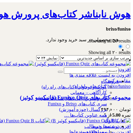
هوش نابناشر کتاب‌های پرورش هو
brixo/funixo
۰
هیچ محصولی در سبد خرید وجود ندارد.
Showing all 20 results
Showing all ۲۰ results
افزودن به سبد خرید
افزودن به لیست علاقه مندی ها
مقایسه کنید
فروشگاه
brixo/funixo
کتاب‌های راه راه
کودک و نوجوان (کتاب‌های راه راه)
کارآگاهی – معمایی
مجموعه کتاب‌های Funixo Quiz (فانیکسو کوئیز)
کار و تمرین (کتاب‌های ساعت شنی)
سری کتاب‌های Brixo و Funixo
بزرگسال (حوزه آموزش)
تومان
۴۹۴,۰۰۰
همه عناوین کتاب‌ها …
نمره
5.00
از 5
کاتالوگ
نوشته‌ها و مطالب
افزودن به سبد خرید
معماهای هوش ناب
افزودن به لیست علاقه مندی ها