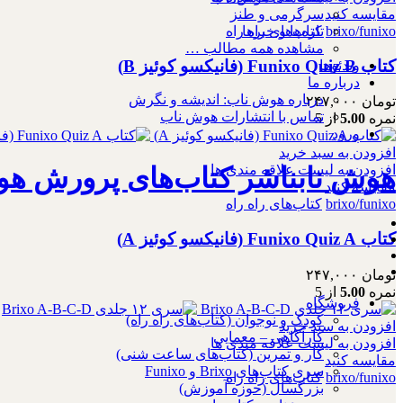
سرگرمی و طنز
مقایسه کنید
تازه‌ها و خبرها
brixo/funixo
کتاب‌های راه راه
مشاهده همه مطالب …
کتاب Funixo Quiz B (فانیکسو کوئیز B)
ویدئوها
درباره ما
درباره هوش ناب: اندیشه و نگرش
تومان
۲۴۷,۰۰۰
تماس با انتشارات هوش ناب
نمره
5.00
از 5
ورود
افزودن به سبد خرید
هوش نابناشر کتاب‌های پرورش هو
افزودن به لیست علاقه مندی ها
مقایسه کنید
brixo/funixo
کتاب‌های راه راه
کتاب Funixo Quiz A (فانیکسو کوئیز A)
تومان
۲۴۷,۰۰۰
نمره
5.00
از 5
فروشگاه
کودک و نوجوان (کتاب‌های راه راه)
افزودن به سبد خرید
کارآگاهی – معمایی
افزودن به لیست علاقه مندی ها
کار و تمرین (کتاب‌های ساعت شنی)
مقایسه کنید
سری کتاب‌های Brixo و Funixo
brixo/funixo
کتاب‌های راه راه
بزرگسال (حوزه آموزش)