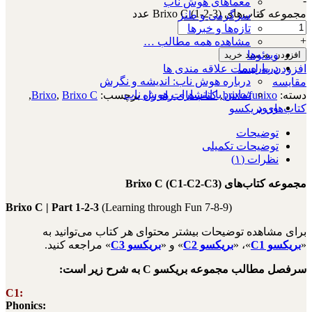
-
معماهای هوش ناب
مجموعه کتاب‌های Brixo C (1-2-3) عدد
سرگرمی و طنز
تازه‌ها و خبرها
+
مشاهده همه مطالب …
ویدئوها
افزودن به سبد خرید
درباره ما
افزودن به لیست علاقه مندی ها
درباره هوش ناب: اندیشه و نگرش
مقایسه
تماس با انتشارات هوش ناب
دسته:
brixo/funixo
,
کتاب‌های راه راه
برچسب:
Brixo C
,
Brixo
,
ورود
کتاب‌های بریکسو
توضیحات
توضیحات تکمیلی
نظرات (۱)
مجموعه کتاب‌های Brixo C (C1-C2-C3)
Brixo C | Part 1-2-3
(Learning through Fun 7-8-9)
برای مشاهده توضیحات بیشتر محتوای هر کتاب می‌توانید به
«
بریکسو C1
»، «
بریکسو C2
» و «
بریکسو C3
» مراجعه کنید.
سرفصل مطالب مجموعه بریکسو C به شرح زیر است:
C1:
Phonics: