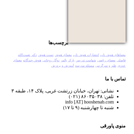
برچسب‌ها
معماهای هوش ناب
انتشارات هوش ناب
معمای هوش
تست هوش
دکتر نعمت‌الله
فاضلی
معمای ریاضی
شهامت تدریس
پارکر پالمر
نوگل روحانی
هوش چندگانه
معمای
عددی
طنز و سرگرمی
مسئله مدرسه
آموزش و پرورش
تماس با ما
نشانی: تهران، خیابان زرتشت غربی، پلاک ۱۴، طبقه ۳
تلفن: ۸۶۰۳۵۰۳۸ (۰۲۱)
info [AT] hooshenab.com
شنبه تا چهارشنبه (۹ تا ۱۷)
منوی پاورقی