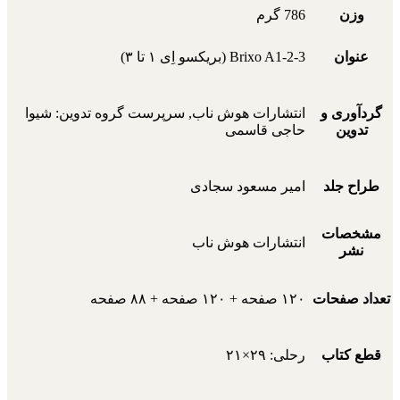
وزن
786 گرم
عنوان
Brixo A1-2-3 (بریکسو اِی ۱ تا ۳)
گردآوری و
انتشارات هوش ناب, سرپرست گروه تدوین: شیوا
تدوین
حاجی قاسمی
طراح جلد
امیر مسعود سجادی
مشخصات
انتشارات هوش ناب
نشر
تعداد صفحات
۱۲۰ صفحه + ۱۲۰ صفحه + ۸۸ صفحه
قطع کتاب
رحلی: ۲۹×۲۱