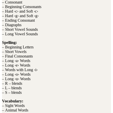
– Consonant
– Beginning Consonants
– Hard ‹c› and Soft ‹c›
– Hard ‹g› and Soft ‹g›
– Ending Consonant
– Diagraphs
– Short Vowel Sounds
– Long Vowel Sounds
Spelling:
– Beginning Letters
– Short Vowels
– Final Consonants
– Long ‹a› Words
– Long ‹e› Words
– Words with Long ‹i›
– Long ‹o› Words
– Long ‹u› Words
– R – blends
– L – blends
– S – blends
Vocabulary:
– Sight Words
– Animal Words