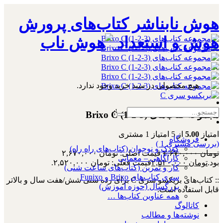
هوش نابناشر کتاب‌های پرورش
هوش و استعداد
۰
هیچ محصولی در سبد خرید وجود ندارد.
';
مجموعه کتاب‌های Brixo C (1-2-3)
امتیاز
5.00
از 5 امتیاز
1
مشتری
فروشگاه
(بررسی مشتری
1
)
کودک و نوجوان (کتاب‌های راه راه)
تومان
۲,۶۷۰,۰۰۰
قیمت اصلی: تومان ۲,۶۷۰,۰۰۰
کارآگاهی – معمایی
بود.
تومان
۲,۵۲۰,۰۰۰
قیمت فعلی: تومان ۲,۵۲۰,۰۰۰.
کار و تمرین (کتاب‌های ساعت شنی)
سری کتاب‌های Brixo و Funixo
:: کتاب‌های بریکسو سری C برای رده سنی شش/هفت سال و بالاتر
بزرگسال (حوزه آموزش)
قابل استفاده است.
همه عناوین کتاب‌ها …
کاتالوگ
نوشته‌ها و مطالب