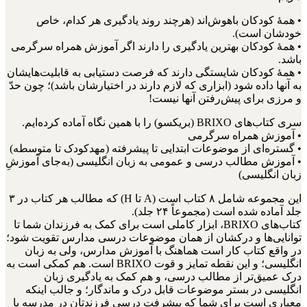
• همۀ کودکان باهوش‌اند (هرچند روند یادگیری هر کدام، خاص
خودشان است).
• همۀ کودکان بهترین یادگیری را دارند اگر آموزش همراه سرگرمی
باشد.
• همۀ کودکان شایستگی دارند که فرصت دستیابی به قابلیت‌هایشان
به آنها داده شود (ابزاری که لازم دارند در اختیارشان باشد)؛ چون حدّ
و مرزی برای پیش‌رفتن آنها نیست!
سری کتاب‌های BRIXO (بریکسو) را با همین نگاه آماده کرده‌ایم.
• آموزش همراه سرگرمی
• گستره‌ای از موضوعات ابتدایی تا پیشرفته (مهدکودک تا متوسطه)
• آموزش مطالب درسی و عمومی به زبان انگلیسی (به‌جای آموزشِ
زبان انگلیسی)
این مجموعه شامل ۸ کتاب است (A تا H) که مطالب هر کتاب در ۳
جلد آماده شده است (مجموعاً ۲۴ جلد).
کتاب‌های BRIXO، ابزار کاملی است برای کمک به فرزندان شما تا
توانایی‌ها و درکشان از همان موضوعات درسی مدارس تقویت شود؛
در واقع کتاب کار است هماهنگ با آموزش مدارس، ولی به زبان
انگلیسی؛ و این نقطه تمایز و قوت BRIXO است. هم کمکی است به
درک عمیق‌تر از مطالب درسی، و هم کمک به یادگیری زبان
انگلیسی در بستر موضوعات قابل درک و ماندگار؛ و جالب اینکه
معیاری است برای شما که پیشرفت درسی فرزندتان در مدرسه یا