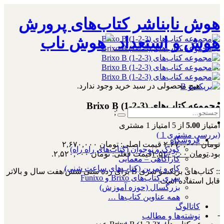
هوش نابناشر کتاب‌های پرورش
هوش و استعداد
۰
هیچ محصولی در سبد خرید وجود ندارد.
مجموعه کتاب‌های Brixo B (1-2-3)
';
امتیاز
5.00
از 5 امتیاز
1
مشتری
(بررسی مشتری
1
)
فروشگاه
تومان
۲,۶۷۰,۰۰۰
قیمت اصلی: تومان ۲,۶۷۰,۰۰۰
کودک و نوجوان (کتاب‌های راه راه)
بود.
تومان
۲,۵۲۰,۰۰۰
قیمت فعلی: تومان ۲,۵۲۰,۰۰۰.
کارآگاهی – معمایی
کار و تمرین (کتاب‌های ساعت شنی)
:: کتاب‌های بریکسو سری B برای رده سنی شش/هفت سال و بالاتر
سری کتاب‌های Brixo و Funixo
قابل استفاده است.
بزرگسال (حوزه آموزش)
همه عناوین کتاب‌ها …
کاتالوگ
-
نوشته‌ها و مطالب