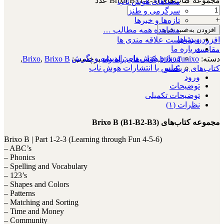
مجموعه کتاب‌های Brixo B (1-2-3) عدد
معماهای هوش ناب
سرگرمی و طنز
+
تازه‌ها و خبرها
مشاهده همه مطالب …
افزودن به سبد خرید
ویدئوها
افزودن به لیست علاقه مندی ها
درباره ما
مقایسه
درباره هوش ناب: اندیشه و نگرش
دسته:
brixo/funixo
,
کتاب‌های راه راه
برچسب:
Brixo B
,
Brixo
,
تماس با انتشارات هوش ناب
کتاب‌های بریکسو
ورود
توضیحات
توضیحات تکمیلی
نظرات (۱)
مجموعه کتاب‌های Brixo B (B1-B2-B3)
Brixo B | Part 1-2-3 (Learning through Fun 4-5-6)
– ABC’s
– Phonics
– Spelling and Vocabulary
– 123’s
– Shapes and Colors
– Patterns
– Matching and Sorting
– Time and Money
– Community