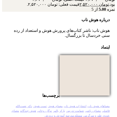
بود.
تومان
۲,۵۲۰,۰۰۰
قیمت فعلی: تومان ۲,۵۲۰,۰۰۰.
نمره
5.00
از 5
درباره هوش ناب
هوش ناب: ناشر کتاب‌های پرورش هوش و استعداد از رده
سنی خردسال تا بزرگسال.
اینماد
برچسب‌ها
معماهای هوش ناب
انتشارات هوش ناب
معمای هوش
تست هوش
دکتر نعمت‌الله
فاضلی
معمای ریاضی
شهامت تدریس
پارکر پالمر
نوگل روحانی
هوش چندگانه
معمای
عددی
طنز و سرگرمی
مسئله مدرسه
آموزش و پرورش