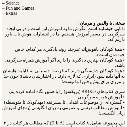
– Science
– Fun and Games
– Extras
سخنی با والدین و مربیان:
دانایی خوشایند است! نگرش ما به آموزش این است و در پی ایجاد
سرگرمی در مسیر آموزش هستیم. ما در انتشارات هوش ناب باور
داریم که:
• همۀ کودکان باهوش‌اند (هرچند روند یادگیری هر کدام، خاص
خودشان است).
• همۀ کودکان بهترین یادگیری را دارند اگر آموزش همراه سرگرمی
باشد.
• همۀ کودکان شایستگی دارند که فرصت دستیابی به قابلیت‌هایشان
به آنها داده شود (ابزاری که لازم دارند در اختیارشان باشد)؛ چون حدّ
و مرزی برای پیش‌رفتن آنها نیست!
سری کتاب‌های BRIXO (بریکسو) را با همین نگاه آماده کرده‌ایم.
• آموزش همراه سرگرمی
• گستره‌ای از موضوعات ابتدایی تا پیشرفته (مهدکودک تا متوسطه)
• آموزش مطالب درسی و عمومی به زبان انگلیسی (به‌جای آموزشِ
زبان انگلیسی)
این مجموعه شامل ۸ کتاب است (A تا H) که مطالب هر کتاب در ۳