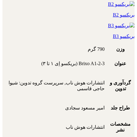
بریکسو B2
بریکسو B3
وزن
790 گرم
عنوان
Brixo A1-2-3 (بریکسو اِی ۱ تا ۳)
گردآوری و
انتشارات هوش ناب, سرپرست گروه تدوین: شیوا
تدوین
حاجی قاسمی
طراح جلد
امیر مسعود سجادی
مشخصات
انتشارات هوش ناب
نشر