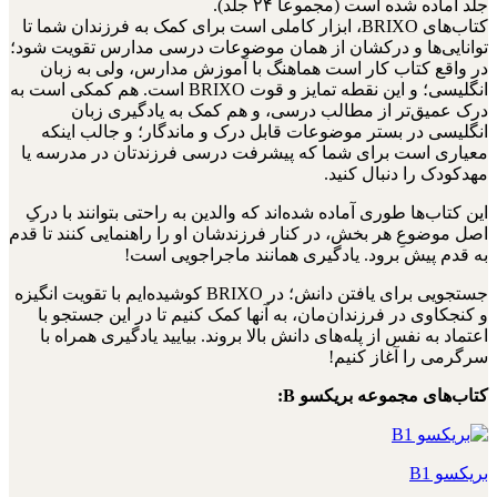
جلد آماده شده است (مجموعاً ۲۴ جلد).
کتاب‌های BRIXO، ابزار کاملی است برای کمک به فرزندان شما تا
توانایی‌ها و درکشان از همان موضوعات درسی مدارس تقویت شود؛
در واقع کتاب کار است هماهنگ با آموزش مدارس، ولی به زبان
انگلیسی؛ و این نقطه تمایز و قوت BRIXO است. هم کمکی است به
درک عمیق‌تر از مطالب درسی، و هم کمک به یادگیری زبان
انگلیسی در بستر موضوعات قابل درک و ماندگار؛ و جالب اینکه
معیاری است برای شما که پیشرفت درسی فرزندتان در مدرسه یا
مهدکودک را دنبال کنید.
این کتاب‌ها طوری آماده شده‌اند که والدین به راحتی بتوانند با درکِ
اصل موضوعِ هر بخش، در کنار فرزندشان او را راهنمایی کنند تا قدم
به قدم پیش برود. یادگیری همانند ماجراجویی است!
جستجویی برای یافتن دانش؛ در BRIXO کوشیده‌ایم با تقویت انگیزه
و کنجکاوی در فرزندان‌مان، به آنها کمک کنیم تا در این جستجو با
اعتماد به نفس از پله‌های دانش بالا بروند. بیایید یادگیری همراه با
سرگرمی را آغاز کنیم!
کتاب‌های مجموعه بریکسو B:
بریکسو B1