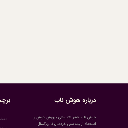
درباره هوش ناب
برچس
هوش ناب: ناشر کتاب‌های پرورش هوش و
معما
استعداد از رده سنی خردسال تا بزرگسال.