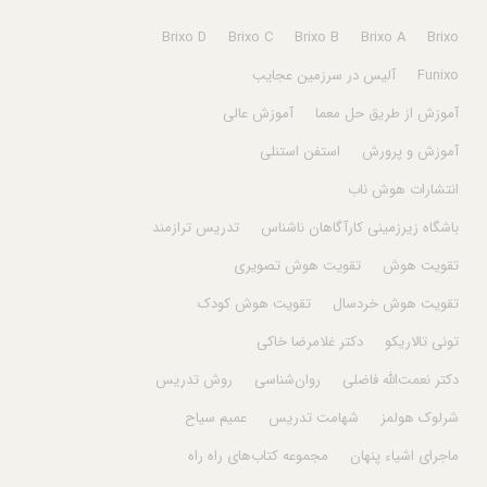
Brixo D
Brixo C
Brixo B
Brixo A
Brixo
Funixo
آلیس در سرزمین عجایب
آموزش از طریق حل معما
آموزش عالی
آموزش و پرورش
استفن استنلی
انتشارات هوش ناب
باشگاه زیرزمینی کارآگاهان ناشناس
تدریس ترازمند
تقویت هوش
تقویت هوش تصویری
تقویت هوش خردسال
تقویت هوش کودک
تونی تالاریکو
دکتر غلامرضا خاکی
دکتر نعمت‌الله فاضلی
روان‌شناسی
روش تدریس
شرلوک هولمز
شهامت تدریس
عمیم سیاح
ماجرای اشیاء پنهان
مجموعه کتاب‌های راه راه