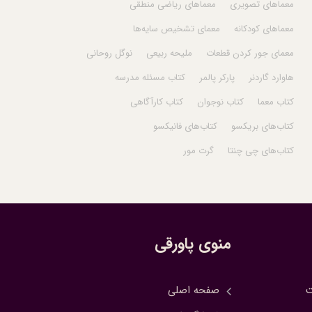
معماهای تصویری
معماهای ریاضی منطقی
معماهای کودکانه
معمای تشخیص سایه‌ها
معمای جور کردن قطعات
ملیحه ربیعی
نوگل روحانی
هاوارد گاردنر
پارکر پالمر
کتاب مسئله مدرسه
کتاب معما
کتاب نوجوان
کتاب کارآگاهی
کتاب‌های بریکسو
کتاب‌های فانیکسو
کتاب‌های چی چنتا
گرت مور
منوی پاورقی
ت
صفحه اصلی