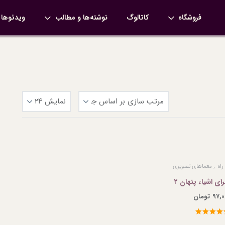
فروشگاه
کاتالوگ
نوشته‌ها و مطالب
ویدئوها
راه
معماهای تصویری
ای اشیاء پنهان ۲
تومان
ره
5.00
از