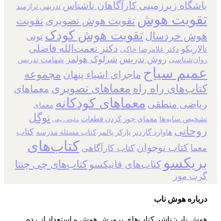
باشگاه زیرزمینی کارآگاهان ناشناس
تدریس ترازمند
تقویت هوش
تقویت هوش تصویری
تقویت
تقویت هوش کودک
هوش خردسال
تونی
دکتر نعمت‌الله فاضلی
تالاریکو
دکتر غلامرضا خاکی
روش تدریس
شرلوک هولمز
روان‌شناسی
شهامت تدریس
عمیم سیاح
مجموعه
ماجرای اشیاء پنهان
معماهای تصویری
کتاب‌های راه راه
معماهای
معماهای کودکانه
ریاضی منطقی
معمای
نوگل
تشخیص سایه‌ها
معمای جور کردن قطعات
ملیحه ربیعی
روحانی
کتاب
هاوارد گاردنر
پارکر پالمر
کتاب مسئله مدرسه
کتاب‌های
کتاب نوجوان
معما
کتاب کارآگاهی
بریکسو
کتاب‌های چی چنتا
کتاب‌های فانیکسو
گرت مور
درباره هوش ناب
هوش ناب: ناشر کتاب‌های پرورش هوش و استعداد از رده