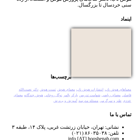
سنی خردسال تا بزرگسال.
اینماد
برچسب‌ها
معماهای هوش ناب
انتشارات هوش ناب
معمای هوش
تست هوش
دکتر نعمت‌الله
فاضلی
معمای ریاضی
شهامت تدریس
پارکر پالمر
نوگل روحانی
هوش چندگانه
معمای
عددی
طنز و سرگرمی
مسئله مدرسه
آموزش و پرورش
تماس با ما
نشانی: تهران، خیابان زرتشت غربی، پلاک ۱۴، طبقه ۳
تلفن: ۸۶۰۳۵۰۳۸ (۰۲۱)
info [AT] hooshenab.com