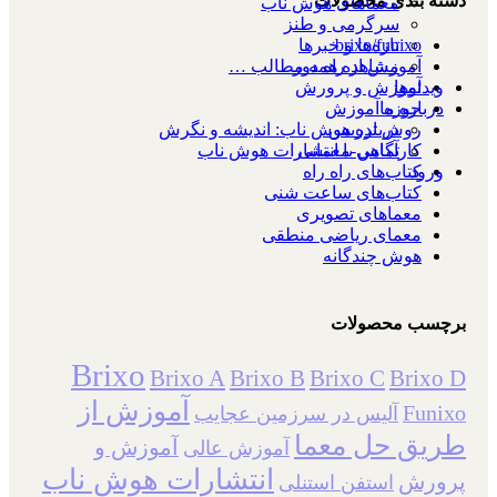
دسته بندی محصولات
معماهای هوش ناب
سرگرمی و طنز
brixo/funixo
تازه‌ها و خبرها
آموزش از راه دور
مشاهده همه مطالب …
آموزش و پرورش
ویدئوها
حوزه آموزش
درباره ما
روش تدریس
درباره هوش ناب: اندیشه و نگرش
کارآگاهی-معمایی
تماس با انتشارات هوش ناب
کتاب‌های راه راه
ورود
کتاب‌های ساعت شنی
معماهای تصویری
معمای ریاضی منطقی
هوش چندگانه
برچسب محصولات
Brixo
Brixo A
Brixo B
Brixo C
Brixo D
آموزش از
Funixo
آلیس در سرزمین عجایب
طریق حل معما
آموزش و
آموزش عالی
انتشارات هوش ناب
پرورش
استفن استنلی