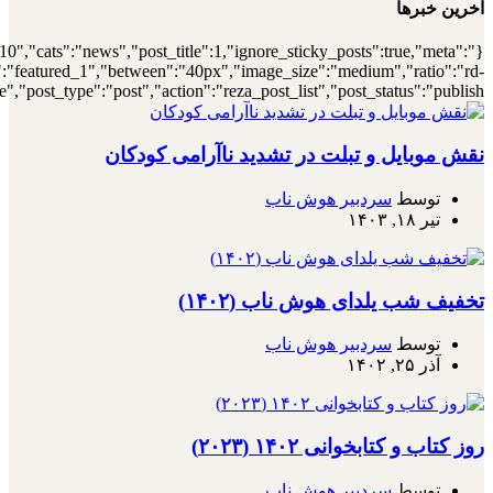
{"meta_author":true,"meta_date":true},"layout":"list","list_layout":"