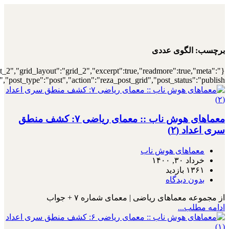
{"archive":"1","number":"12","title":"\u0647\
{"meta_category":true,"meta_date":"1","meta_view":"1","met