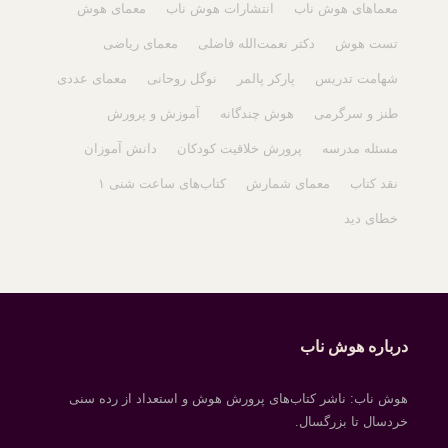
معماهای هوش ناب
انتشارات هوش ناب
معمای هوش
تست هوش
دکتر نعمت‌الله فاضلی
معمای ریاضی
شهامت تدریس
پارکر پالمر
نوگل روحانی
معمای عددی
طنز و سرگرمی
هوش چندگانه
آموزش و پرورش
مسئله مدرسه
پرورش خلاقیت کودکان
دانش آموزان
نقد کتاب
معمای شمارش
کتاب‌های ساعت شنی ۱
خطای دید
درباره هوش ناب
هوش ناب: ناشر کتاب‌های پرورش هوش و استعداد از رده سنی
خردسال تا بزرگسال.