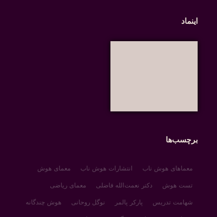
اینماد
برچسب‌ها
معماهای هوش ناب
انتشارات هوش ناب
معمای هوش
تست هوش
دکتر نعمت‌الله فاضلی
معمای ریاضی
شهامت تدریس
پارکر پالمر
نوگل روحانی
هوش چندگانه