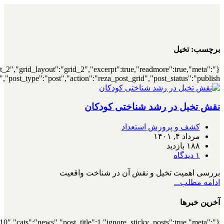
{"archive":"1","number":"12","title":"\u0647\
{"meta_category":true,"meta_date":"1","meta_view":"1","met