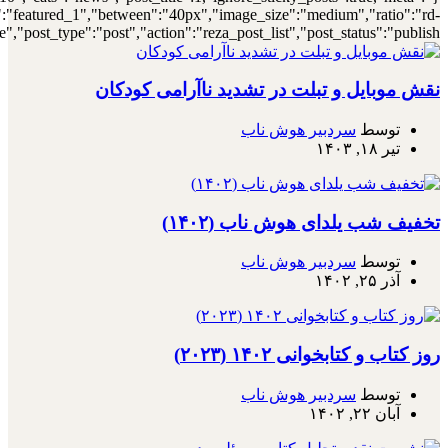
{"meta_author":true,"meta_date":true},"layout":"list","list_layout":"