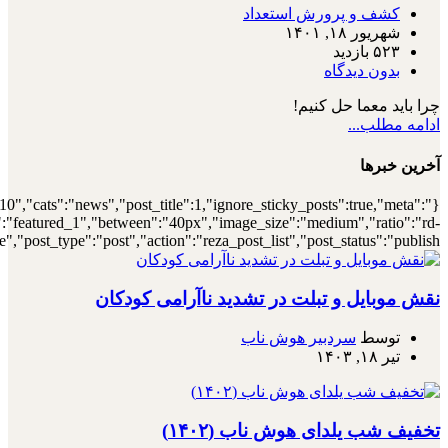
{"meta_author":true,"meta_date":true},"layout":"list","list_layout":"