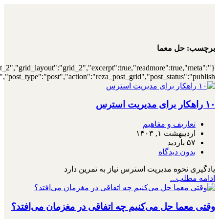
{"archive":"1","number":"12","title":"\u0647\
{"meta_category":true,"meta_date":"1","meta_view":"1","met