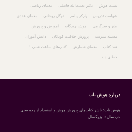
تست هوش
دکتر نعمت‌الله فاضلی
معمای ریاضی
شهامت تدریس
پارکر پالمر
نوگل روحانی
معمای عددی
طنز و سرگرمی
هوش چندگانه
آموزش و پرورش
مسئله مدرسه
پرورش خلاقیت کودکان
دانش آموزان
نقد کتاب
معمای شمارش
کتاب‌های ساعت شنی ۱
خطای دید
درباره هوش ناب
هوش ناب: ناشر کتاب‌های پرورش هوش و استعداد از رده سنی
خردسال تا بزرگسال.