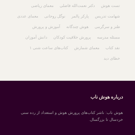
تست هوش
دکتر نعمت‌الله فاضلی
معمای ریاضی
شهامت تدریس
پارکر پالمر
نوگل روحانی
معمای عددی
طنز و سرگرمی
هوش چندگانه
آموزش و پرورش
مسئله مدرسه
پرورش خلاقیت کودکان
دانش آموزان
نقد کتاب
معمای شمارش
کتاب‌های ساعت شنی ۱
خطای دید
درباره هوش ناب
هوش ناب: ناشر کتاب‌های پرورش هوش و استعداد از رده سنی
خردسال تا بزرگسال.