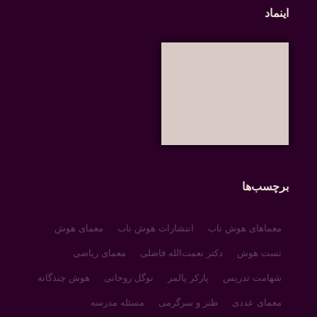
اینماد
برچسب‌ها
معماهای هوش ناب
انتشارات هوش ناب
معمای هوش
تست هوش
دکتر نعمت‌الله فاضلی
معمای ریاضی
شهامت تدریس
پارکر پالمر
نوگل روحانی
هوش چندگانه
معمای عددی
طنز و سرگرمی
مسئله مدرسه