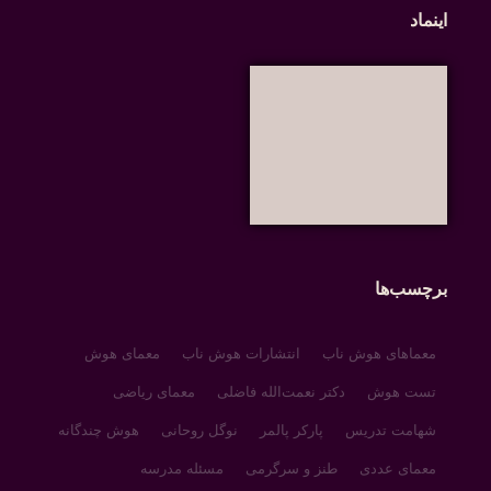
اینماد
برچسب‌ها
معماهای هوش ناب
انتشارات هوش ناب
معمای هوش
تست هوش
دکتر نعمت‌الله فاضلی
معمای ریاضی
شهامت تدریس
پارکر پالمر
نوگل روحانی
هوش چندگانه
معمای عددی
طنز و سرگرمی
مسئله مدرسه