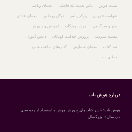
تست هوش
دکتر نعمت‌الله فاضلی
معمای ریاضی
شهامت تدریس
پارکر پالمر
نوگل روحانی
معمای عددی
طنز و سرگرمی
هوش چندگانه
آموزش و پرورش
مسئله مدرسه
پرورش خلاقیت کودکان
دانش آموزان
نقد کتاب
معمای شمارش
کتاب‌های ساعت شنی ۱
خطای دید
درباره هوش ناب
هوش ناب: ناشر کتاب‌های پرورش هوش و استعداد از رده سنی
خردسال تا بزرگسال.