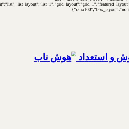
t":"list","list_layout":"list_1","grid_layout":"grid_1","featured_lay
ratio100","box_layout":"none"
ش و استعداد