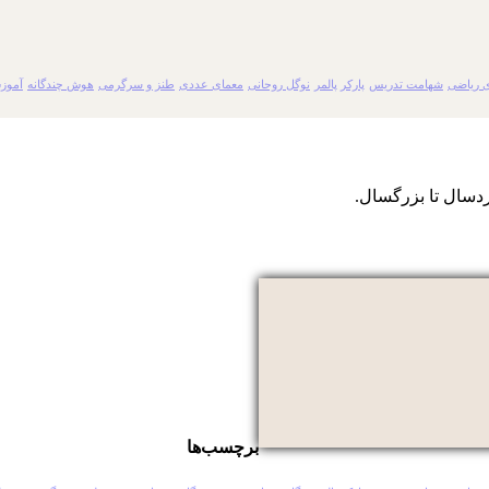
 ریاضی
شهامت تدریس
پارکر پالمر
نوگل روحانی
معمای عددی
طنز و سرگرمی
هوش چندگانه
آموز
دسال تا بزرگسال.
برچسب‌ها