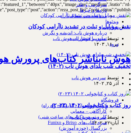
out":"featured_1","between":"40px","image_size":"medium","ratio":"rd-
سرگرمی و طنز
,"post_type":"post","action":"reza_post_list","post_status":"publish"}
تازه‌ها و خبرها
مشاهده همه مطالب …
ویدئوها
نقش موبایل و تبلت در تشدید ناآرامی کودکان
درباره ما
درباره هوش ناب: اندیشه و نگرش
تماس با انتشارات هوش ناب
توسط
سردبیر هوش ناب
ورود
تیر ۱۸, ۱۴۰۳
هوش نابناشر کتاب‌های پرورش هو
تخفیف شب یلدای هوش ناب (۱۴۰۲)
توسط
سردبیر هوش ناب
آذر ۲۵, ۱۴۰۲
فروشگاه
روز کتاب و کتابخوانی ۱۴۰۲ (۲۰۲۳)
کودک و نوجوان (کتاب‌های راه راه)
کارآگاهی – معمایی
کار و تمرین (کتاب‌های ساعت شنی)
توسط
سردبیر هوش ناب
سری کتاب‌های Brixo و Funixo
آبان ۲۲, ۱۴۰۲
بزرگسال (حوزه آموزش)