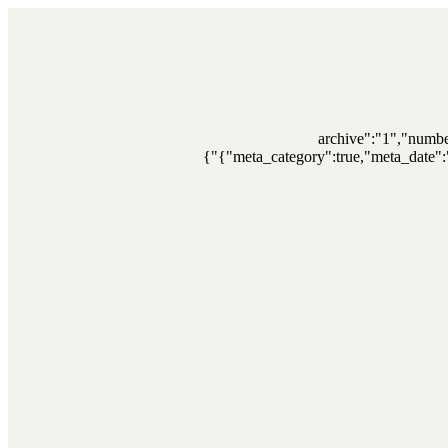
{"archive":"1","numb
{"meta_category":true,"meta_date":