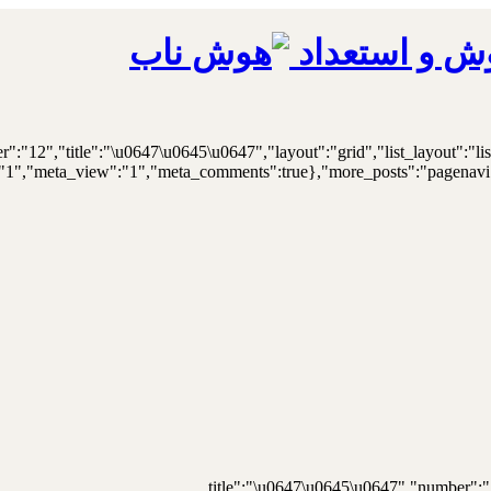
ش و استعداد
er":"12","title":"\u0647\u0645\u0647","layout":"grid","list_layout":"li
"1","meta_view":"1","meta_comments":true},"more_posts":"pagenavi","p
{"title":"\u0647\u0645\u0647","number":"