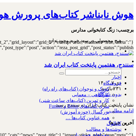
هوش نابناشر کتاب‌های پرورش هو
۰
برچسب:
زنگ کتابخوانی مدارس
هیچ محصولی در سبد خرید وجود ندارد.
st_2","grid_layout":"grid_2","excerpt":true,"readmore":true,"meta":
ost_type":"post","action":"reza_post_grid","post_status":"publish"}
سنندج، هفتمین پایتخت کتاب ایران شد
اخبار
دی ۷, ۱۴۰۰
فروشگاه
۲۳۱ بازدید
کودک و نوجوان (کتاب‌های راه راه)
بدون دیدگاه
کارآگاهی – معمایی
کار و تمرین (کتاب‌های ساعت شنی)
نشان پایتخت کتاب ایران به سنندج رسید
سری کتاب‌های Brixo و Funixo
ادامه مطلب...
بزرگسال (حوزه آموزش)
همه عناوین کتاب‌ها …
آخرین خبرها
کاتالوگ
نوشته‌ها و مطالب
10","cats":"news","post_title":1,"ignore_sticky_posts":true,"meta":
معماهای هوش ناب