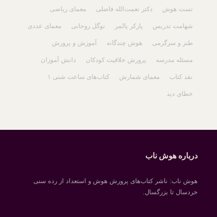
تست هوش
دکتر نعمت‌الله فاضلی
معمای ریاضی
شهامت تدریس
پارکر پالمر
نوگل روحانی
معمای عددی
طنز و سرگرمی
هوش چندگانه
آموزش و پرورش
مسئله مدرسه
پرورش خلاقیت کودکان
دانش آموزان
نقد کتاب
معمای شمارش
کتاب‌های ساعت شنی ۱
خطای دید
درباره هوش ناب
هوش ناب: ناشر کتاب‌های پرورش هوش و استعداد از رده سنی
خردسال تا بزرگسال.