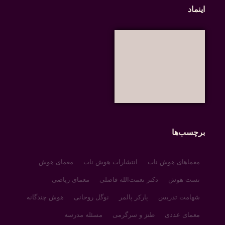
اینماد
برچسب‌ها
معماهای هوش ناب
انتشارات هوش ناب
معمای هوش
تست هوش
دکتر نعمت‌الله فاضلی
معمای ریاضی
شهامت تدریس
پارکر پالمر
نوگل روحانی
هوش چندگانه
معمای عددی
طنز و سرگرمی
مسئله مدرسه