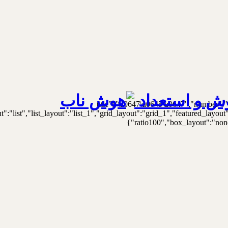
ش و استعداد
{"title":"\u0647\u0645\u0647","number":"
t":"list","list_layout":"list_1","grid_layout":"grid_1","featured_lay
ratio100","box_layout":"none"