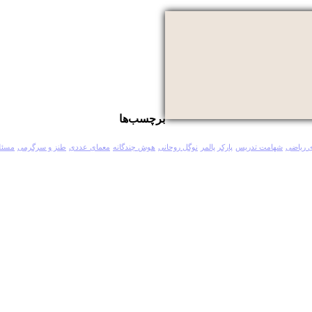
برچسب‌ها
 ریاضی
شهامت تدریس
پارکر پالمر
نوگل روحانی
هوش چندگانه
معمای عددی
طنز و سرگرمی
مسئل