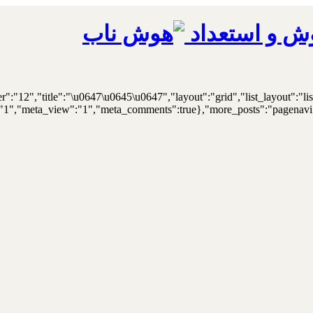
ش و استعداد
er":"12","title":"\u0647\u0645\u0647","layout":"grid","list_layout":"li
"1","meta_view":"1","meta_comments":true},"more_posts":"pagenavi","p