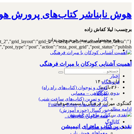
هوش نابناشر کتاب‌های پرورش هو
۰
برچسب:
لیلا کفاش زاده
هیچ محصولی در سبد خرید وجود ندارد.
st_2","grid_layout":"grid_2","excerpt":true,"readmore":true,"meta":
ost_type":"post","action":"reza_post_grid","post_status":"publish"}
اهمیت آشنایی کودکان با میراث فرهنگی
اخبار
آبان ۹, ۱۴۰۰
فروشگاه
۲۶۰ بازدید
کودک و نوجوان (کتاب‌های راه راه)
بدون دیدگاه
کارآگاهی – معمایی
کار و تمرین (کتاب‌های ساعت شنی)
گفتگوی میراث فرهنگی با سمیه صوفیان
سری کتاب‌های Brixo و Funixo
ادامه مطلب...
بزرگسال (حوزه آموزش)
همه عناوین کتاب‌ها …
کاتالوگ
نقدی بر کتاب ماجرای انیمیشن
نوشته‌ها و مطالب
معماهای هوش ناب