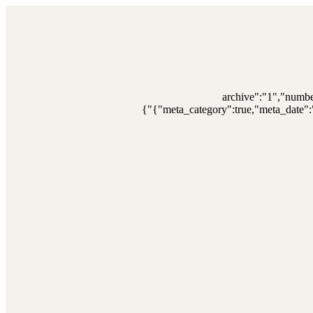
{"archive":"1","numb
{"meta_category":true,"meta_date":