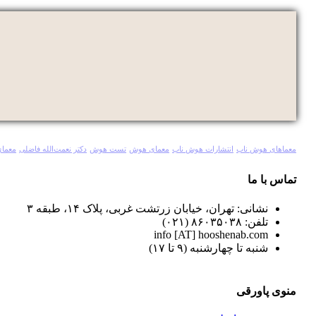
معماهای هوش ناب
انتشارات هوش ناب
معمای هوش
تست هوش
دکتر نعمت‌الله فاضلی
معمای
تماس با ما
نشانی: تهران، خیابان زرتشت غربی، پلاک ۱۴، طبقه ۳
تلفن: ۸۶۰۳۵۰۳۸ (۰۲۱)
info [AT] hooshenab.com
شنبه تا چهارشنبه (۹ تا ۱۷)
منوی پاورقی