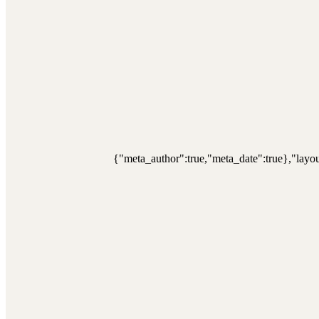
{"meta_author":true,"meta_date":true},"layou