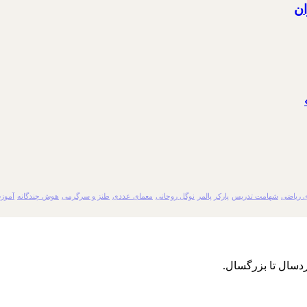
ان
 ریاضی
شهامت تدریس
پارکر پالمر
نوگل روحانی
معمای عددی
طنز و سرگرمی
هوش چندگانه
آموز
دسال تا بزرگسال.