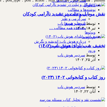
,"post_type":"post","action":"reza_post_list","post_status":"publish"}
همه عناوین کتاب‌ها …
کاتالوگ
نوشته‌ها و مطالب
نقش موبایل و تبلت در تشدید ناآرامی کودکان
معماهای هوش ناب
سرگرمی و طنز
تازه‌ها و خبرها
توسط
سردبیر هوش ناب
مشاهده همه مطالب …
تیر ۱۸, ۱۴۰۳
ویدئوها
درباره ما
درباره هوش ناب: اندیشه و نگرش
تخفیف شب یلدای هوش ناب (۱۴۰۲)
تماس با انتشارات هوش ناب
ورود
توسط
سردبیر هوش ناب
آذر ۲۵, ۱۴۰۲
روز کتاب و کتابخوانی ۱۴۰۲ (۲۰۲۳)
توسط
سردبیر هوش ناب
آبان ۲۲, ۱۴۰۲