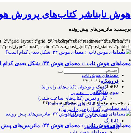
هوش نابناشر کتاب‌های پرورش هو
۰
برچسب:
ماتریس‌های پیش‌رونده
هیچ محصولی در سبد خرید وجود ندارد.
st_2","grid_layout":"grid_2","excerpt":true,"readmore":true,"meta":
ost_type":"post","action":"reza_post_grid","post_status":"publish"}
معماهای هوش ناب :: معمای هوش ۳۴: شکل بعدی کدام است؟
معماهای هوش ناب
فروردین ۱۶, ۱۴۰۱
فروشگاه
۷۶۸ بازدید
کودک و نوجوان (کتاب‌های راه راه)
بدون دیدگاه
کارآگاهی – معمایی
کار و تمرین (کتاب‌های ساعت شنی)
از مجموعه معماهای هوش | معمای شماره ۳۴
سری کتاب‌های Brixo و Funixo
ادامه مطلب...
بزرگسال (حوزه آموزش)
همه عناوین کتاب‌ها …
کاتالوگ
معماهای هوش ناب :: معمای هوش ۲۲: ماتریس‌های پیش رونده
نوشته‌ها و مطالب
معماهای هوش ناب