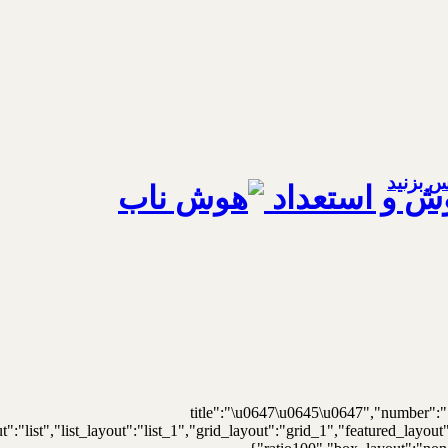
ش و استعداد
{"title":"\u0647\u0645\u0647","number":"
t":"list","list_layout":"list_1","grid_layout":"grid_1","featured_lay