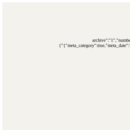
{"archive":"1","numb
{"meta_category":true,"meta_date":