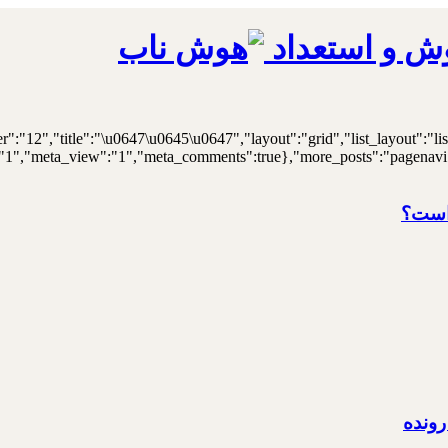
ش و استعداد
er":"12","title":"\u0647\u0645\u0647","layout":"grid","list_layout":"li
"1","meta_view":"1","meta_comments":true},"more_posts":"pagenavi","p