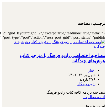
{"archive":"1","number":"12","title":"\u0647\
{"meta_category":true,"meta_date":"1","meta_view":"1","met