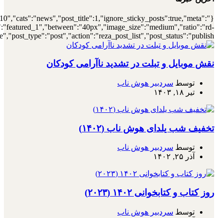
{"meta_author":true,"meta_date":true},"layout":"list","list_layout":"