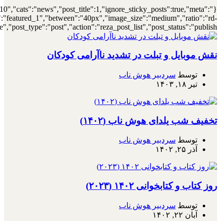
{"meta_author":true,"meta_date":true},"layout":"list","list_layout":"