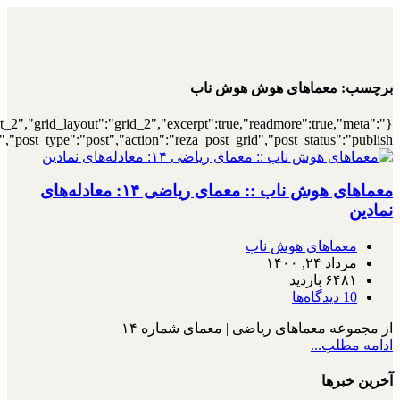
{"archive":"1","number":"12","title":"\u0647\
{"meta_category":true,"meta_date":"1","meta_view":"1","met