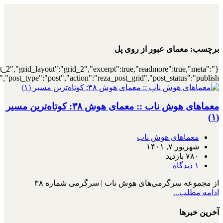
{"archive":"1","number":"12","title":"\u0647\
{"meta_category":true,"meta_date":"1","meta_view":"1","met