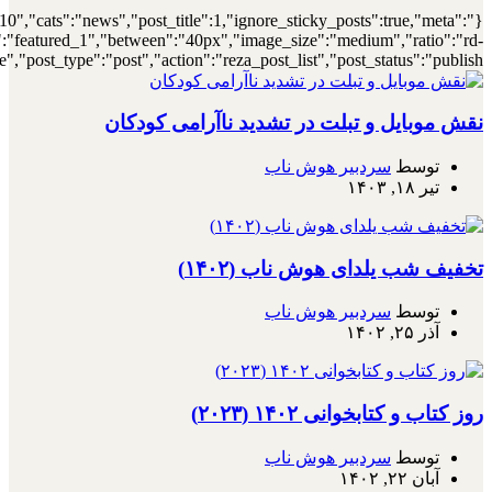
{"meta_author":true,"meta_date":true},"layout":"list","list_layout":"