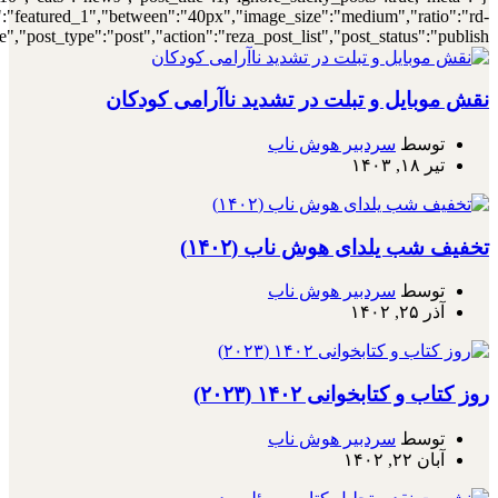
{"meta_author":true,"meta_date":true},"layout":"list","list_layout":"