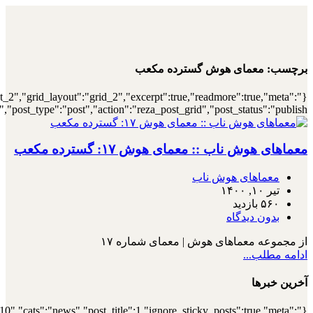
{"archive":"1","number":"12","title":"\u0647\
{"meta_category":true,"meta_date":"1","meta_view":"1","met