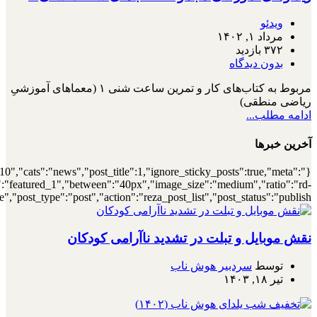
{"meta_author":true,"meta_date":true},"layout":"list","list_layout":"