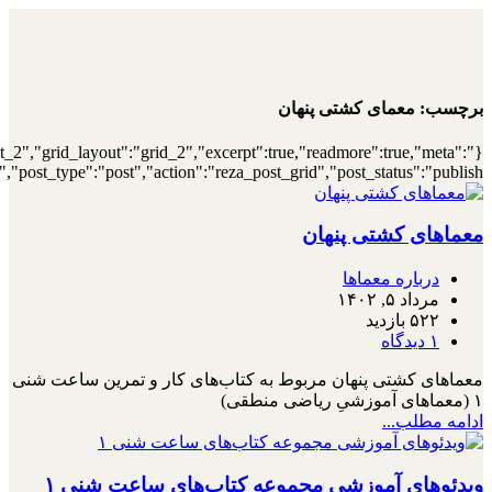
{"archive":"1","number":"12","title":"\u0647\
{"meta_category":true,"meta_date":"1","meta_view":"1","met