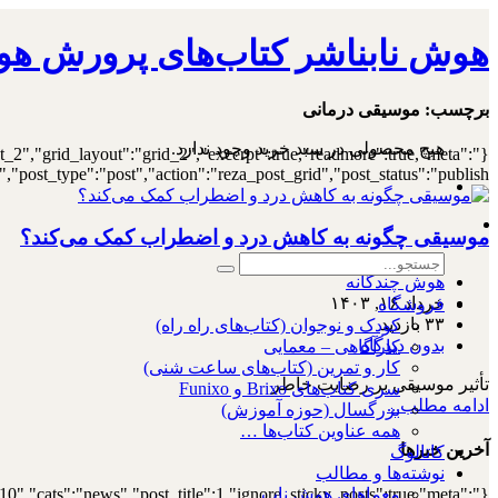
هوش نابناشر کتاب‌های پرورش هو
۰
برچسب:
موسیقی درمانی
هیچ محصولی در سبد خرید وجود ندارد.
st_2","grid_layout":"grid_2","excerpt":true,"readmore":true,"meta":
ost_type":"post","action":"reza_post_grid","post_status":"publish"}
موسیقی چگونه به کاهش درد و اضطراب کمک می‌کند؟
هوش چندگانه
خرداد ۱۶, ۱۴۰۳
فروشگاه
۳۳ بازدید
کودک و نوجوان (کتاب‌های راه راه)
بدون دیدگاه
کارآگاهی – معمایی
کار و تمرین (کتاب‌های ساعت شنی)
تأثیر موسیقی بر رضایت خاطر
سری کتاب‌های Brixo و Funixo
ادامه مطلب...
بزرگسال (حوزه آموزش)
همه عناوین کتاب‌ها …
آخرین خبرها
کاتالوگ
نوشته‌ها و مطالب
10","cats":"news","post_title":1,"ignore_sticky_posts":true,"meta":
معماهای هوش ناب