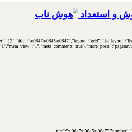
ش و استعداد
er":"12","title":"\u0647\u0645\u0647","layout":"grid","list_layout":"li
"1","meta_view":"1","meta_comments":true},"more_posts":"pagenavi","p
{"title":"\u0647\u0645\u0647","number":"