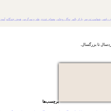
 ریاضی
شهامت تدریس
پارکر پالمر
نوگل روحانی
معمای عددی
طنز و سرگرمی
هوش چندگانه
آموز
دسال تا بزرگسال.
برچسب‌ها