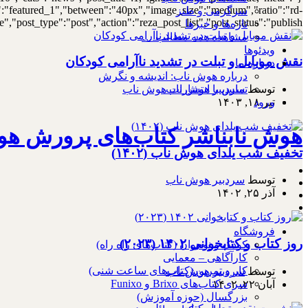
out":"featured_1","between":"40px","image_size":"medium","ratio":"rd-
سرگرمی و طنز
,"post_type":"post","action":"reza_post_list","post_status":"publish"}
تازه‌ها و خبرها
مشاهده همه مطالب …
ویدئوها
نقش موبایل و تبلت در تشدید ناآرامی کودکان
درباره ما
درباره هوش ناب: اندیشه و نگرش
تماس با انتشارات هوش ناب
توسط
سردبیر هوش ناب
ورود
تیر ۱۸, ۱۴۰۳
هوش نابناشر کتاب‌های پرورش هو
تخفیف شب یلدای هوش ناب (۱۴۰۲)
توسط
سردبیر هوش ناب
آذر ۲۵, ۱۴۰۲
فروشگاه
روز کتاب و کتابخوانی ۱۴۰۲ (۲۰۲۳)
کودک و نوجوان (کتاب‌های راه راه)
کارآگاهی – معمایی
کار و تمرین (کتاب‌های ساعت شنی)
توسط
سردبیر هوش ناب
سری کتاب‌های Brixo و Funixo
آبان ۲۲, ۱۴۰۲
بزرگسال (حوزه آموزش)