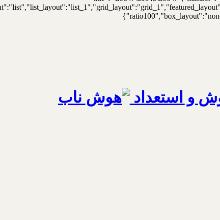
t":"list","list_layout":"list_1","grid_layout":"grid_1","featured_lay
ratio100","box_layout":"none"
ش و استعداد