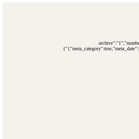
{"archive":"1","numb
{"meta_category":true,"meta_date":