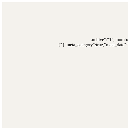
{"archive":"1","numb
{"meta_category":true,"meta_date":