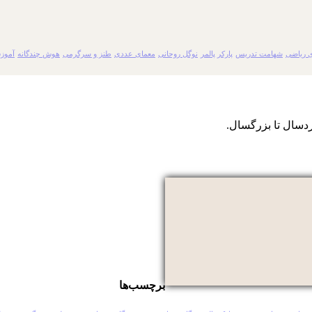
 ریاضی
شهامت تدریس
پارکر پالمر
نوگل روحانی
معمای عددی
طنز و سرگرمی
هوش چندگانه
آموز
دسال تا بزرگسال.
برچسب‌ها