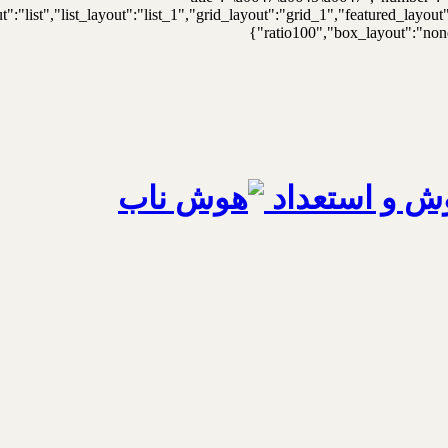
t":"list","list_layout":"list_1","grid_layout":"grid_1","featured_lay
ratio100","box_layout":"none"
ش و استعداد