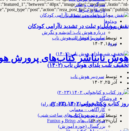
out":"featured_1","between":"40px","image_size":"medium","ratio":"rd-
سرگرمی و طنز
,"post_type":"post","action":"reza_post_list","post_status":"publish"}
تازه‌ها و خبرها
مشاهده همه مطالب …
ویدئوها
نقش موبایل و تبلت در تشدید ناآرامی کودکان
درباره ما
درباره هوش ناب: اندیشه و نگرش
تماس با انتشارات هوش ناب
توسط
سردبیر هوش ناب
ورود
تیر ۱۸, ۱۴۰۳
هوش نابناشر کتاب‌های پرورش هو
تخفیف شب یلدای هوش ناب (۱۴۰۲)
توسط
سردبیر هوش ناب
آذر ۲۵, ۱۴۰۲
فروشگاه
روز کتاب و کتابخوانی ۱۴۰۲ (۲۰۲۳)
کودک و نوجوان (کتاب‌های راه راه)
کارآگاهی – معمایی
کار و تمرین (کتاب‌های ساعت شنی)
توسط
سردبیر هوش ناب
سری کتاب‌های Brixo و Funixo
آبان ۲۲, ۱۴۰۲
بزرگسال (حوزه آموزش)