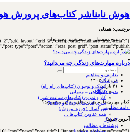
هوش نابناشر کتاب‌های پرورش هو
۰
برچسب:
همدلی
هیچ محصولی در سبد خرید وجود ندارد.
st_2","grid_layout":"grid_2","excerpt":true,"readmore":true,"meta":
ost_type":"post","action":"reza_post_grid","post_status":"publish"}
درباره مهارت‌های زندگی چه می‌دانید؟
تعاریف و مفاهیم
مرداد ۹, ۱۴۰۳
فروشگاه
۴۱ بازدید
کودک و نوجوان (کتاب‌های راه راه)
بدون دیدگاه
کارآگاهی – معمایی
کار و تمرین (کتاب‌های ساعت شنی)
کدام مهارت‌ها به مهارت‌های زندگی مشهورند؟
سری کتاب‌های Brixo و Funixo
ادامه مطلب...
بزرگسال (حوزه آموزش)
همه عناوین کتاب‌ها …
آخرین خبرها
کاتالوگ
نوشته‌ها و مطالب
10","cats":"news","post_title":1,"ignore_sticky_posts":true,"meta":
معماهای هوش ناب