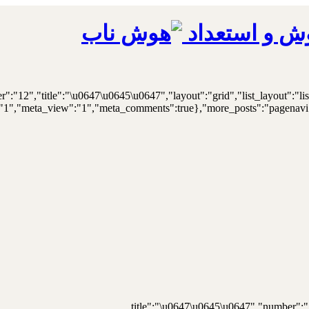
ش و استعداد
er":"12","title":"\u0647\u0645\u0647","layout":"grid","list_layout":"li
"1","meta_view":"1","meta_comments":true},"more_posts":"pagenavi","p
{"title":"\u0647\u0645\u0647","number":"