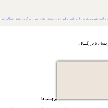
 ریاضی
شهامت تدریس
پارکر پالمر
نوگل روحانی
معمای عددی
طنز و سرگرمی
هوش چندگانه
آموز
دسال تا بزرگسال.
برچسب‌ها