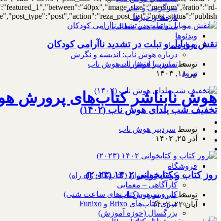
out":"featured_1","between":"40px","image_size":"medium","ratio":"rd-
سرگرمی و طنز
,"post_type":"post","action":"reza_post_list","post_status":"publish"}
تازه‌ها و خبرها
مشاهده همه مطالب …
ویدئوها
نقش موبایل و تبلت در تشدید ناآرامی کودکان
درباره ما
درباره هوش ناب: اندیشه و نگرش
تماس با انتشارات هوش ناب
توسط
سردبیر هوش ناب
ورود
تیر ۱۸, ۱۴۰۳
هوش نابناشر کتاب‌های پرورش هو
تخفیف شب یلدای هوش ناب (۱۴۰۲)
توسط
سردبیر هوش ناب
آذر ۲۵, ۱۴۰۲
فروشگاه
روز کتاب و کتابخوانی ۱۴۰۲ (۲۰۲۳)
کودک و نوجوان (کتاب‌های راه راه)
کارآگاهی – معمایی
کار و تمرین (کتاب‌های ساعت شنی)
توسط
سردبیر هوش ناب
سری کتاب‌های Brixo و Funixo
آبان ۲۲, ۱۴۰۲
بزرگسال (حوزه آموزش)