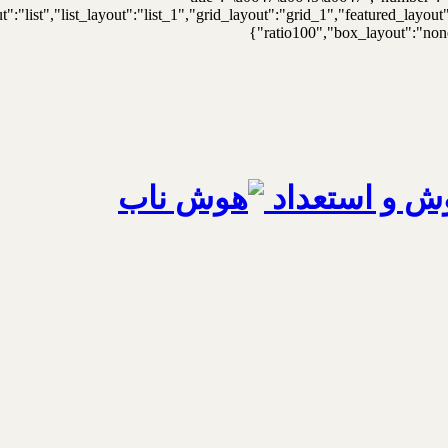
t":"list","list_layout":"list_1","grid_layout":"grid_1","featured_lay
ratio100","box_layout":"none"
ش و استعداد