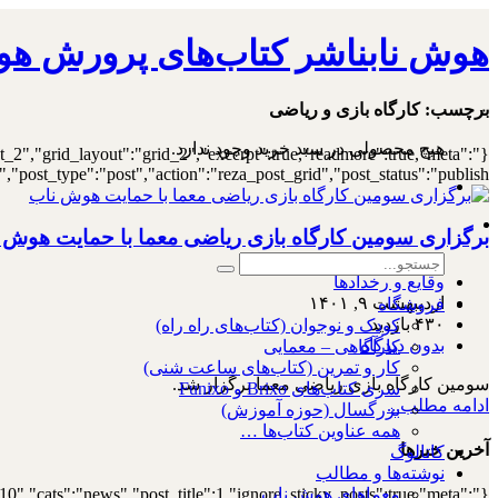
هوش نابناشر کتاب‌های پرورش هو
۰
برچسب:
کارگاه بازی و ریاضی
هیچ محصولی در سبد خرید وجود ندارد.
st_2","grid_layout":"grid_2","excerpt":true,"readmore":true,"meta":
ost_type":"post","action":"reza_post_grid","post_status":"publish"}
برگزاری سومین کارگاه بازی ریاضی معما با حمایت هوش 
وقایع و رخدادها
اردیبهشت ۹, ۱۴۰۱
فروشگاه
۴۳۰ بازدید
کودک و نوجوان (کتاب‌های راه راه)
بدون دیدگاه
کارآگاهی – معمایی
کار و تمرین (کتاب‌های ساعت شنی)
سومین کارگاه بازی ریاضی معما برگزار شد.
سری کتاب‌های Brixo و Funixo
ادامه مطلب...
بزرگسال (حوزه آموزش)
همه عناوین کتاب‌ها …
آخرین خبرها
کاتالوگ
نوشته‌ها و مطالب
10","cats":"news","post_title":1,"ignore_sticky_posts":true,"meta":
معماهای هوش ناب