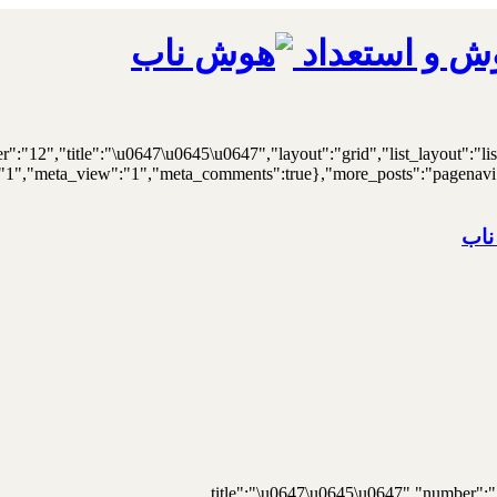
ش و استعداد
er":"12","title":"\u0647\u0645\u0647","layout":"grid","list_layout":"li
"1","meta_view":"1","meta_comments":true},"more_posts":"pagenavi","p
ناب
{"title":"\u0647\u0645\u0647","number":"