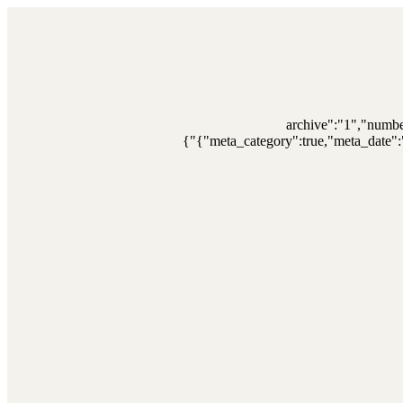
{"archive":"1","numb
{"meta_category":true,"meta_date":