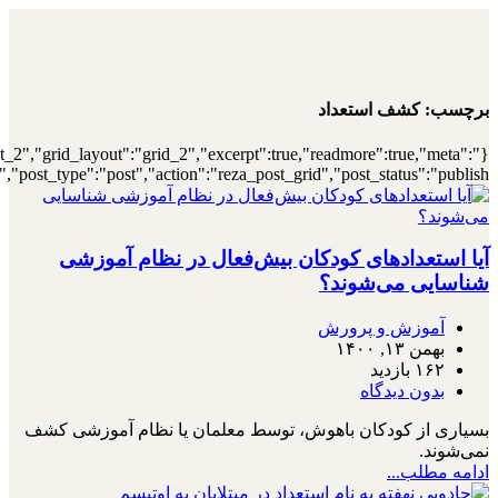
{"archive":"1","number":"12","title":"\u0647\
{"meta_category":true,"meta_date":"1","meta_view":"1","met