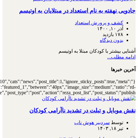
{"meta_author":true,"meta_date":true},"layout":"list","list_layout":"