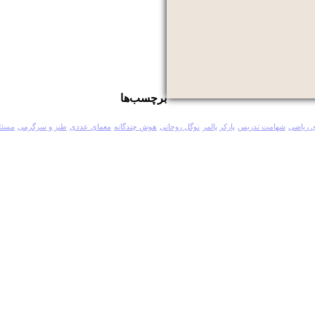
برچسب‌ها
 ریاضی
شهامت تدریس
پارکر پالمر
نوگل روحانی
هوش چندگانه
معمای عددی
طنز و سرگرمی
مسئل