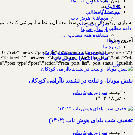
بهمن ۱۳, ۱۴۰۰
همه عناوین کتاب‌ها …
۱۶۲ بازدید
کاتالوگ
بدون دیدگاه
نوشته‌ها و مطالب
معماهای هوش ناب
بسیاری از کودکان باهوش، توسط معلمان یا نظام آموزشی کشف نمی‌
سرگرمی و طنز
ادامه مطلب...
تازه‌ها و خبرها
مشاهده همه مطالب …
آخرین خبرها
ویدئوها
درباره ما
درباره هوش ناب: اندیشه و نگرش
10","cats":"news","post_title":1,"ignore_sticky_posts":true,"meta":
out":"featured_1","between":"40px","image_size":"medium","ratio":"rd-
تماس با انتشارات هوش ناب
,"post_type":"post","action":"reza_post_list","post_status":"publish"}
ورود
نقش موبایل و تبلت در تشدید ناآرامی کودکان
توسط
سردبیر هوش ناب
تیر ۱۸, ۱۴۰۳
تخفیف شب یلدای هوش ناب (۱۴۰۲)
توسط
سردبیر هوش ناب