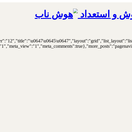
ش و استعداد
er":"12","title":"\u0647\u0645\u0647","layout":"grid","list_layout":"li
"1","meta_view":"1","meta_comments":true},"more_posts":"pagenavi","p