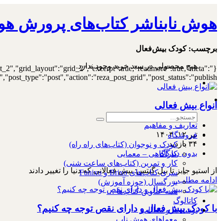
هوش نابناشر کتاب‌های پرورش هو
۰
برچسب:
کودک بیش‌فعال
هیچ محصولی در سبد خرید وجود ندارد.
st_2","grid_layout":"grid_2","excerpt":true,"readmore":true,"meta":
ost_type":"post","action":"reza_post_grid","post_status":"publish"}
انواع بیش فعالی
تعاریف و مفاهیم
تیر ۱۲, ۱۴۰۳
فروشگاه
۳۴ بازدید
کودک و نوجوان (کتاب‌های راه راه)
بدون دیدگاه
کارآگاهی – معمایی
کار و تمرین (کتاب‌های ساعت شنی)
از استیو جابز تا بیل گیتس: بیش فعالانی که دنیا را تغییر دادند
سری کتاب‌های Brixo و Funixo
ادامه مطلب...
بزرگسال (حوزه آموزش)
همه عناوین کتاب‌ها …
کاتالوگ
‌با کودک بیش فعال و دارای نقص توجه چه کنیم؟
نوشته‌ها و مطالب
معماهای هوش ناب