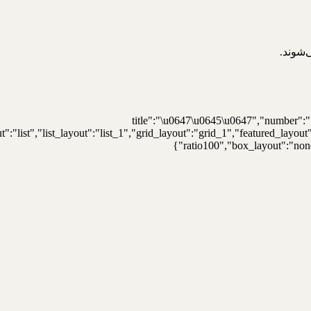
شوند.
{"title":"\u0647\u0645\u0647","number":"
t":"list","list_layout":"list_1","grid_layout":"grid_1","featured_lay
ratio100","box_layout":"none"