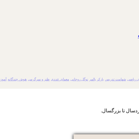
 ریاضی
شهامت تدریس
پارکر پالمر
نوگل روحانی
معمای عددی
طنز و سرگرمی
هوش چندگانه
آموز
دسال تا بزرگسال.