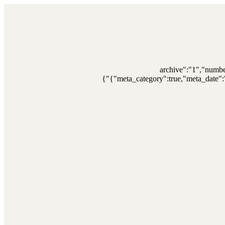
{"archive":"1","numb
{"meta_category":true,"meta_date":