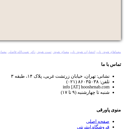
معماهای هوش ناب
انتشارات هوش ناب
معمای هوش
تست هوش
دکتر نعمت‌الله فاضلی
معمای
تماس با ما
نشانی: تهران، خیابان زرتشت غربی، پلاک ۱۴، طبقه ۳
تلفن: ۸۶۰۳۵۰۳۸ (۰۲۱)
info [AT] hooshenab.com
شنبه تا چهارشنبه (۹ تا ۱۷)
منوی پاورقی
صفحه اصلی
فروشگاه اینترنتی