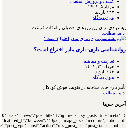
{"meta_author":true,"meta_date":true},"layout":"list","list_layout":"