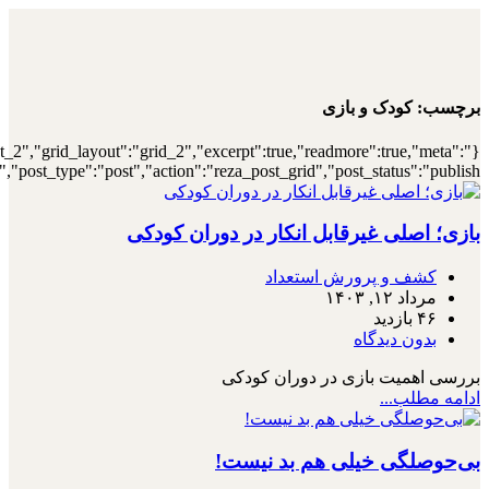
{"archive":"1","number":"12","title":"\u0647\
{"meta_category":true,"meta_date":"1","meta_view":"1","met