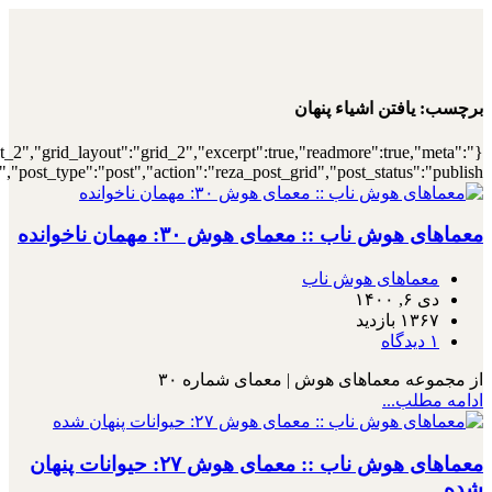
{"archive":"1","number":"12","title":"\u0647\
{"meta_category":true,"meta_date":"1","meta_view":"1","met