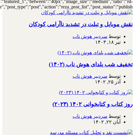
{"meta_author":true,"meta_date":true},"layout":"list","list_layout":"