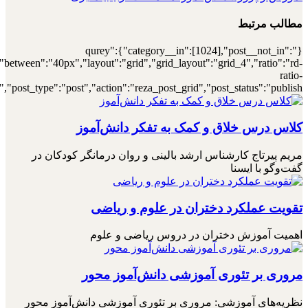
[7000031572],"posts_per_page":4,"ignore_sticky_posts":1,"orderby":"r