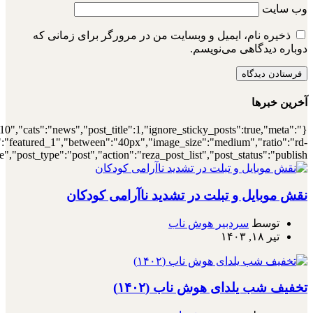
{"meta_author":true,"meta_date":true},"layou