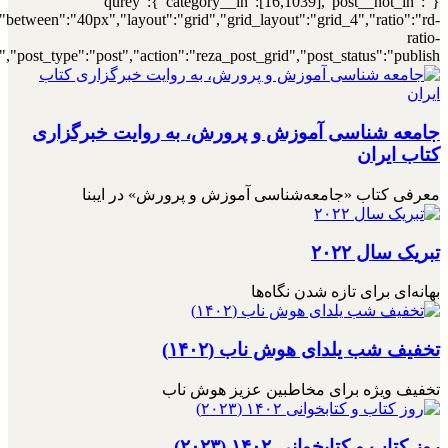
[7000032818],"posts_per_page":4,"ignore_sticky_posts":1,"orderby":"r