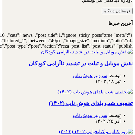
{"meta_author":true,"meta_date":true},"layou