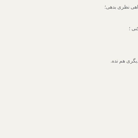
واهی نظری بدهی؛
نی ؛
یگری هم نده.