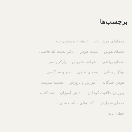
برچسب‌ها
معماهای هوش ناب
انتشارات هوش ناب
معمای هوش
تست هوش
دکتر نعمت‌الله فاضلی
معمای ریاضی
شهامت تدریس
پارکر پالمر
نوگل روحانی
معمای عددی
طنز و سرگرمی
هوش چندگانه
آموزش و پرورش
مسئله مدرسه
پرورش خلاقیت کودکان
دانش آموزان
نقد کتاب
معمای شمارش
کتاب‌های ساعت شنی ۱
خطای دید