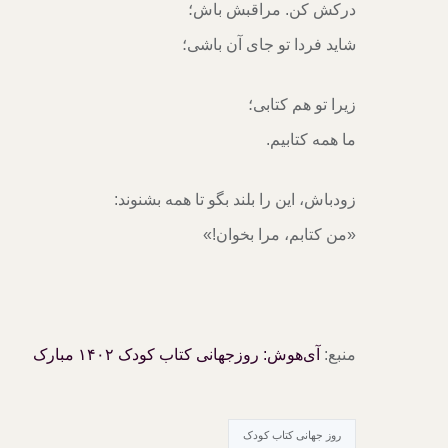
درکش کن. مراقبش باش؛
شاید فردا تو جای آن باشی؛
زیرا تو هم کتابی؛
ما همه کتابیم.
زودباش، این را بلند بگو تا همه بشنوند:
«من کتابم، مرا بخوان!»
منبع:
آی‌هوش: روزجهانی کتاب کودک ۱۴۰۲ مبارک
روز جهانی کتاب کودک