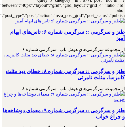
[7000030571],"posts_per_page":4,"ignore_sticky_posts":1,"orderby":"r