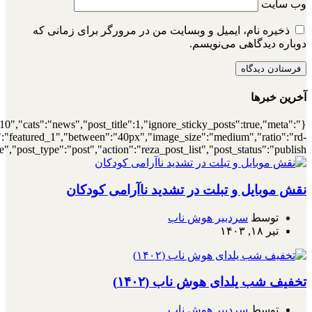
{"meta_author":true,"meta_date":true},"layou