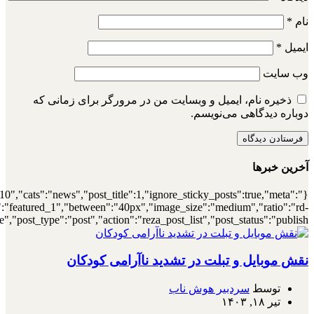
{"meta_author":true,"meta_date":true},"layou