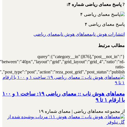
[7000030821],"posts_per_page":4,"ignore_sticky_posts":1,"orderby":"r