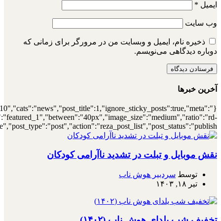
{"meta_author":true,"meta_date":true},"layou