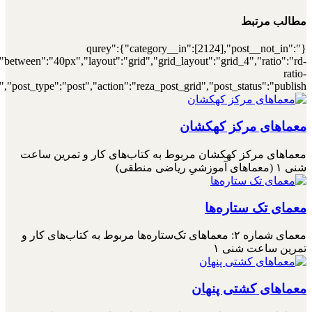
[7000033956],"posts_per_page":4,"ignore_sticky_posts":1,"orderby":"r