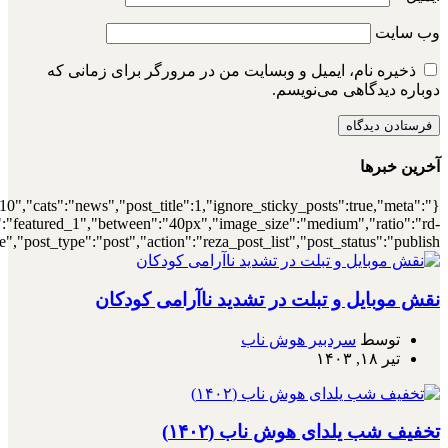
{"meta_author":true,"meta_date":true},"layou