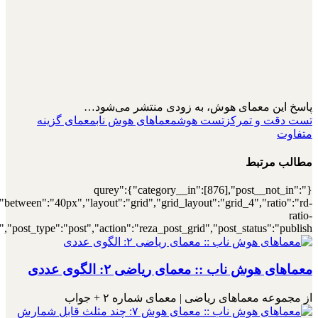
[7000032093],"posts_per_page":4,"ignore_sticky_posts":1,"orderby":"r