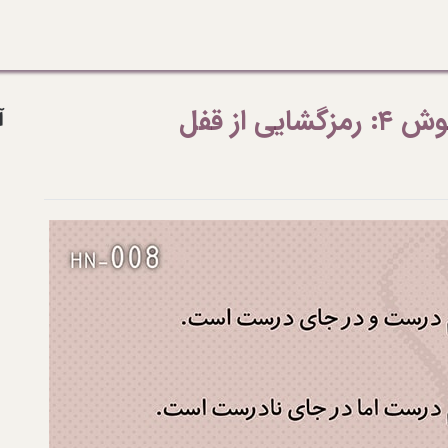
از قفل
آ