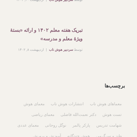
تبریک هفته معلم ۱۴۰۲ و ارائه «بستۀ
ویژۀ معلم و مدرسه»
توسط
سردبیر هوش ناب
اردیبهشت ۸, ۱۴۰۲
برچسب‌ها
معماهای هوش ناب
انتشارات هوش ناب
معمای هوش
تست هوش
دکتر نعمت‌الله فاضلی
معمای ریاضی
شهامت تدریس
پارکر پالمر
نوگل روحانی
معمای عددی
طنز و سرگرمی
هوش چندگانه
آموزش و پرورش