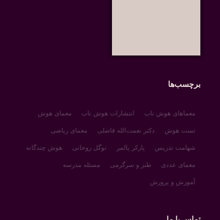
برچسب‌ها
معماهای هوش ناب
انتشارات هوش ناب
معمای هوش
تست هوش
دکتر نعمت‌الله فاضلی
معمای ریاضی
شهامت تدریس
پارکر پالمر
نوگل روحانی
هوش چندگانه
معمای عددی
طنز و سرگرمی
مسئله مدرسه
آموزش و پرورش
تماس با ما