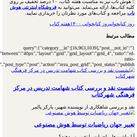
[7000031676],"posts_per_page":4,"ignore_sticky_posts":1,"orderby":"r