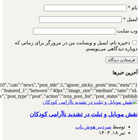
{"meta_author":true,"meta_date":true},"layou