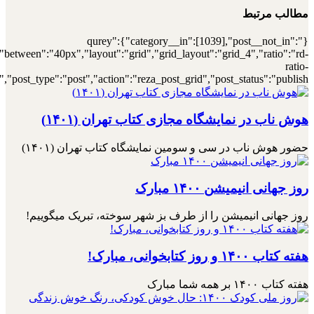
[7000034227],"posts_per_page":4,"ignore_sticky_posts":1,"orderby":"r