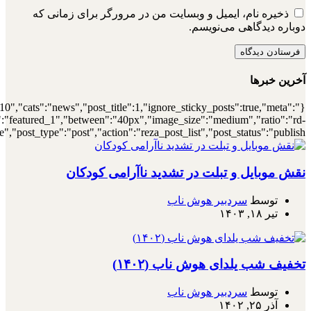
{"meta_author":true,"meta_date":true},"layou