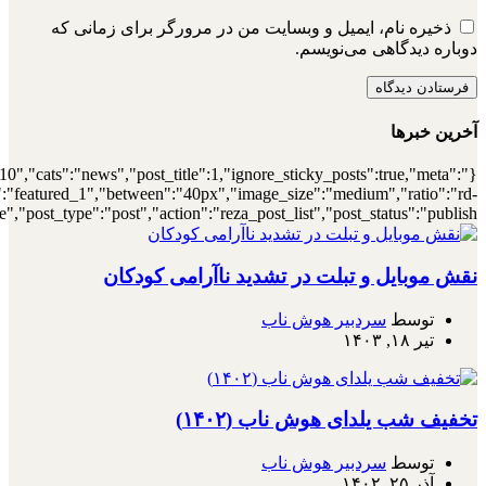
{"meta_author":true,"meta_date":true},"layou