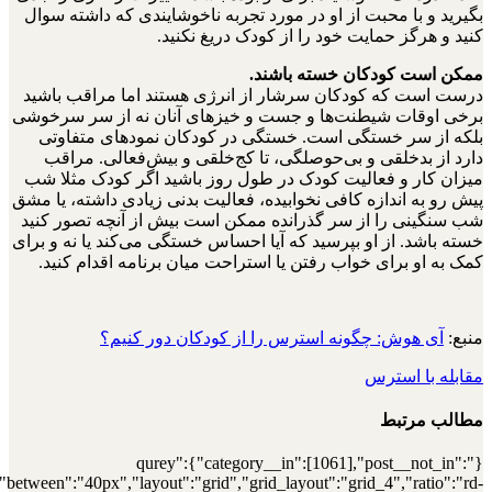
[7000032549],"posts_per_page":4,"ignore_sticky_posts":1,"orderby":"r