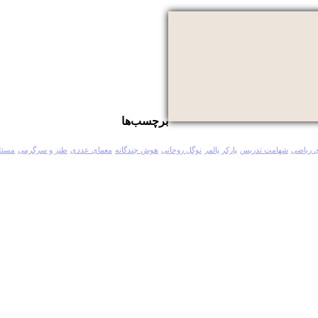
برچسب‌ها
 ریاضی
شهامت تدریس
پارکر پالمر
نوگل روحانی
هوش چندگانه
معمای عددی
طنز و سرگرمی
مسئل