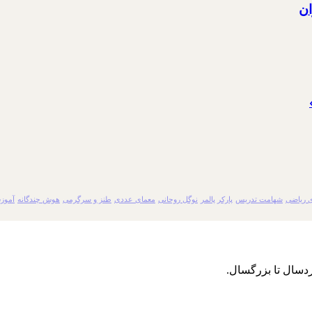
ان
 ریاضی
شهامت تدریس
پارکر پالمر
نوگل روحانی
معمای عددی
طنز و سرگرمی
هوش چندگانه
آموز
دسال تا بزرگسال.