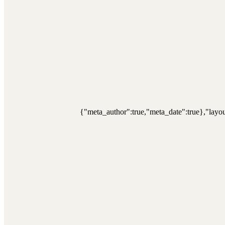
{"meta_author":true,"meta_date":true},"layou