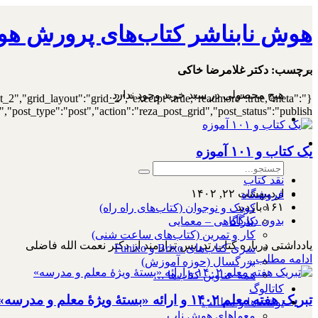
هوش نابناشر کتاب‌های پرورش هو
۰
برچسب:
دکتر غلامرضا خاکی
هیچ محصولی در سبد خرید وجود ندارد.
st_2","grid_layout":"grid_2","excerpt":true,"readmore":true,"meta":
ost_type":"post","action":"reza_post_grid","post_status":"publish"}
یک کتاب و ۱۰۱ آموزه
نقد کتاب
اردیبهشت ۲۲, ۱۴۰۲
فروشگاه
۱۶۱ بازدید
کودک و نوجوان (کتاب‌های راه راه)
بدون دیدگاه
کارآگاهی – معمایی
کار و تمرین (کتاب‌های ساعت شنی)
یادداشتی درباره کتاب تدریس ترازمند از دکتر نعمت الله فاضلی
سری کتاب‌های Brixo و Funixo
ادامه مطلب...
بزرگسال (حوزه آموزش)
همه عناوین کتاب‌ها …
کاتالوگ
تبریک هفته معلم ۱۴۰۲ و ارائه «بستۀ ویژۀ معلم و مدرسه»
نوشته‌ها و مطالب
معماهای هوش ناب