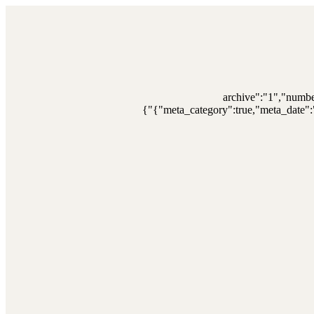
{"archive":"1","numb
{"meta_category":true,"meta_date":