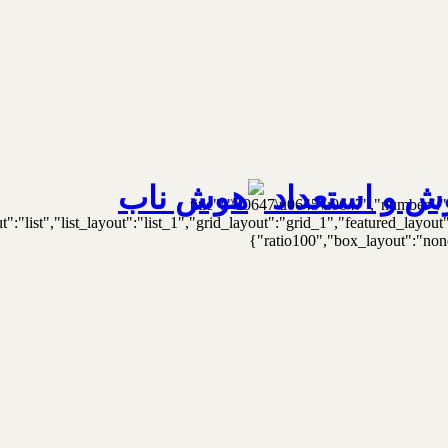
ش و استعداد
{"title":"\u0647\u0645\u0647","number":"
t":"list","list_layout":"list_1","grid_layout":"grid_1","featured_lay
ratio100","box_layout":"none"