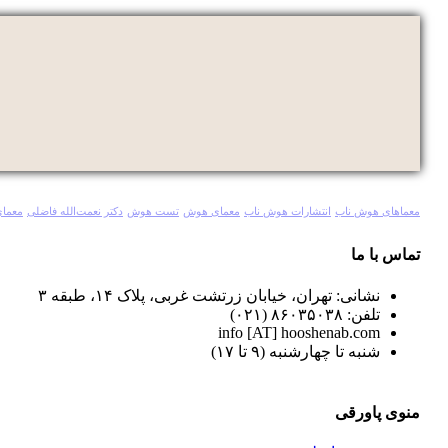
معماهای هوش ناب
انتشارات هوش ناب
معمای هوش
تست هوش
دکتر نعمت‌الله فاضلی
معمای
تماس با ما
نشانی: تهران، خیابان زرتشت غربی، پلاک ۱۴، طبقه ۳
تلفن: ۸۶۰۳۵۰۳۸ (۰۲۱)
info [AT] hooshenab.com
شنبه تا چهارشنبه (۹ تا ۱۷)
منوی پاورقی