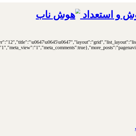
ش و استعداد
er":"12","title":"\u0647\u0645\u0647","layout":"grid","list_layout":"li
"1","meta_view":"1","meta_comments":true},"more_posts":"pagenavi","p