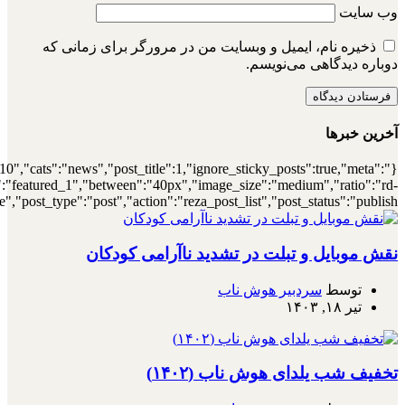
{"meta_author":true,"meta_date":true},"layou