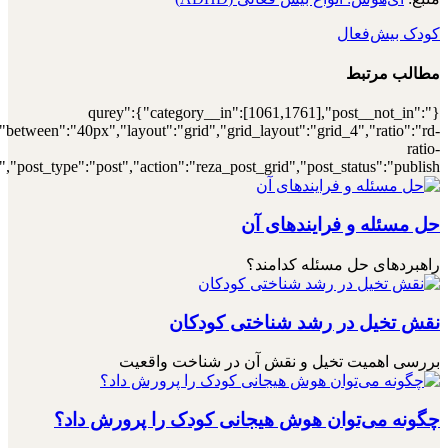
[7000034314],"posts_per_page":4,"ignore_sticky_posts":1,"orderby":"r