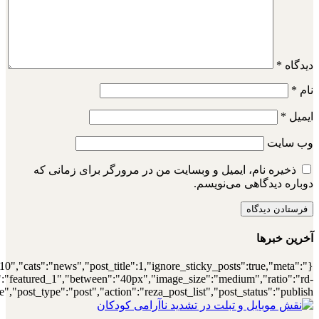
{"meta_author":true,"meta_date":true},"layou