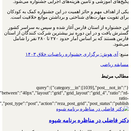
[7000034387],"posts_per_page":4,"ignore_sticky_posts":1,"orderby":"r