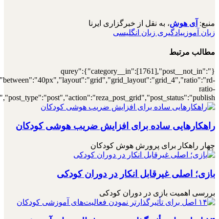
[7000032328],"posts_per_page":4,"ignore_sticky_posts":1,"orderby":"r