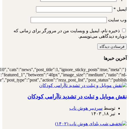
{"meta_author":true,"meta_date":true},"layou